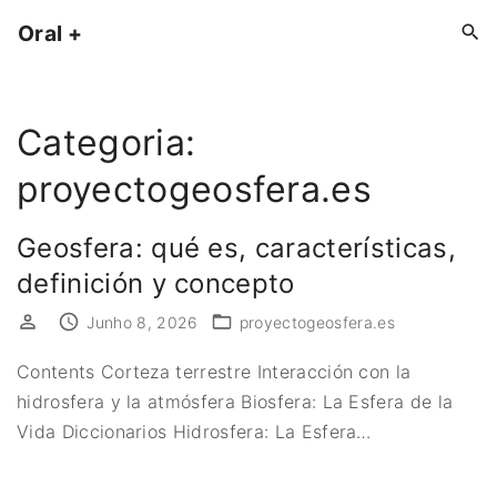
S
Oral +
k
i
p
Categoria:
t
o
proyectogeosfera.es
c
o
Geosfera: qué es, características,
n
definición y concepto
t
e
Junho 8, 2026
proyectogeosfera.es
n
Contents Corteza terrestre Interacción con la
t
hidrosfera y la atmósfera Biosfera: La Esfera de la
Vida Diccionarios Hidrosfera: La Esfera
…