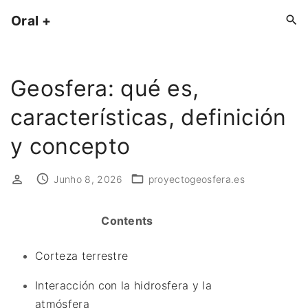
S
Oral +
k
i
p
Geosfera: qué es,
t
o
características, definición
c
o
y concepto
n
t
Junho 8, 2026
proyectogeosfera.es
e
n
Contents
t
Corteza terrestre
Interacción con la hidrosfera y la
atmósfera