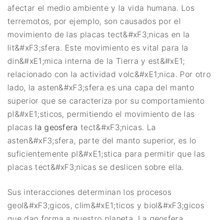
afectar el medio ambiente y la vida humana. Los
terremotos, por ejemplo, son causados por el
movimiento de las placas tect&#xF3;nicas en la
lit&#xF3;sfera. Este movimiento es vital para la
din&#xE1;mica interna de la Tierra y est&#xE1;
relacionado con la actividad volc&#xE1;nica. Por otro
lado, la asten&#xF3;sfera es una capa del manto
superior que se caracteriza por su comportamiento
pl&#xE1;sticos, permitiendo el movimiento de las
placas
la geosfera
tect&#xF3;nicas. La
asten&#xF3;sfera, parte del manto superior, es lo
suficientemente pl&#xE1;stica para permitir que las
placas tect&#xF3;nicas se deslicen sobre ella.
Sus interacciones determinan los procesos
geol&#xF3;gicos, clim&#xE1;ticos y biol&#xF3;gicos
que dan forma a nuestro planeta. La geosfera