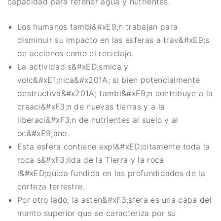
capacidad para retener agua y nutrientes.
Los humanos tambi&#xE9;n trabajan para
disminuir su impacto en las esferas a trav&#xE9;s
de acciones como el reciclaje.
La actividad s&#xED;smica y
volc&#xE1;nica&#x201A; si bien potencialmente
destructiva&#x201A; tambi&#xE9;n contribuye a la
creaci&#xF3;n de nuevas tierras y a la
liberaci&#xF3;n de nutrientes al suelo y al
oc&#xE9;ano.
Esta esfera contiene expl&#xED;citamente toda la
roca s&#xF3;lida de la Tierra y la roca
l&#xED;quida fundida en las profundidades de la
corteza terrestre.
Por otro lado, la asten&#xF3;sfera es una capa del
manto superior que se caracteriza por su