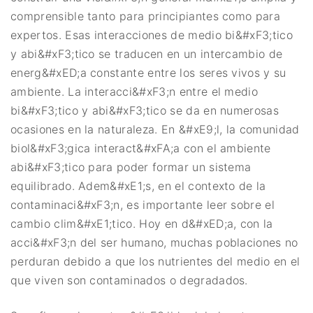
comprensible tanto para principiantes como para
expertos. Esas interacciones de medio bi&#xF3;tico
y abi&#xF3;tico se traducen en un intercambio de
energ&#xED;a constante entre los seres vivos y su
ambiente. La interacci&#xF3;n entre el medio
bi&#xF3;tico y abi&#xF3;tico se da en numerosas
ocasiones en la naturaleza. En &#xE9;l, la comunidad
biol&#xF3;gica interact&#xFA;a con el ambiente
abi&#xF3;tico para poder formar un sistema
equilibrado. Adem&#xE1;s, en el contexto de la
contaminaci&#xF3;n, es importante leer sobre el
cambio clim&#xE1;tico. Hoy en d&#xED;a, con la
acci&#xF3;n del ser humano, muchas poblaciones no
perduran debido a que los nutrientes del medio en el
que viven son contaminados o degradados.