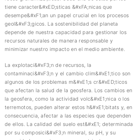
tiene caracter&#xED;sticas &#xFA;nicas que
desempe&#xF1;an un papel crucial en los procesos
geol&#xF3;gicos. La sostenibilidad del planeta
depende de nuestra capacidad para gestionar los
recursos naturales de manera responsable y
minimizar nuestro impacto en el medio ambiente.
La explotaci&#xF3;n de recursos, la
contaminaci&#xF3;n y el cambio clim&#xE1;tico son
algunos de los problemas m&#xE1;s cr&#xED;ticos
que afectan la salud de la geosfera. Los cambios en
la geosfera, como la actividad volc&#xE1;nica o los
terremotos, pueden alterar estos h&#xE1;bitats y, en
consecuencia, afectar a las especies que dependen
de ellos. La calidad del suelo est&#xE1; determinada
por su composici&#xF3;n mineral, su pH, y su