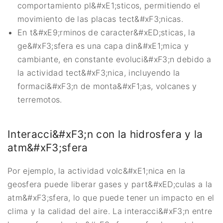
comportamiento pl&#xE1;sticos, permitiendo el
movimiento de las placas tect&#xF3;nicas.
En t&#xE9;rminos de caracter&#xED;sticas, la
ge&#xF3;sfera es una capa din&#xE1;mica y
cambiante, en constante evoluci&#xF3;n debido a
la actividad tect&#xF3;nica, incluyendo la
formaci&#xF3;n de monta&#xF1;as, volcanes y
terremotos.
Interacci&#xF3;n con la hidrosfera y la
atm&#xF3;sfera
Por ejemplo, la actividad volc&#xE1;nica en la
geosfera puede liberar gases y part&#xED;culas a la
atm&#xF3;sfera, lo que puede tener un impacto en el
clima y la calidad del aire. La interacci&#xF3;n entre