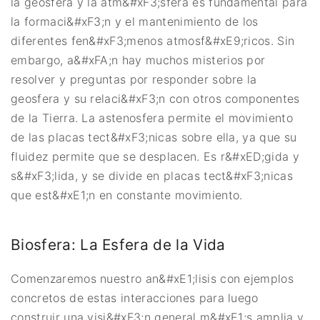
la geosfera y la atm&#xF3;sfera es fundamental para
la formaci&#xF3;n y el mantenimiento de los
diferentes fen&#xF3;menos atmosf&#xE9;ricos. Sin
embargo, a&#xFA;n hay muchos misterios por
resolver y preguntas por responder sobre la
geosfera y su relaci&#xF3;n con otros componentes
de la Tierra. La astenosfera permite el movimiento
de las placas tect&#xF3;nicas sobre ella, ya que su
fluidez permite que se desplacen. Es r&#xED;gida y
s&#xF3;lida, y se divide en placas tect&#xF3;nicas
que est&#xE1;n en constante movimiento.
Biosfera: La Esfera de la Vida
Comenzaremos nuestro an&#xE1;lisis con ejemplos
concretos de estas interacciones para luego
construir una visi&#xF3;n general m&#xE1;s amplia y