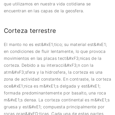
que utilizamos en nuestra vida cotidiana se
encuentran en las capas de la geosfera.
Corteza terrestre
El manto no es est&#xE1;tico; su material est&#xE1;
en condiciones de fluir lentamente, lo que provoca
movimientos en las placas tect&#xF3;nicas de la
corteza. Debido a su interacci&#xF3;n con la
atm&#xF3;sfera y la hidrosfera, la corteza es una
zona de actividad constante. En contraste, la corteza
oce&#xE1;nica es m&#xE1;s delgada y est&#xE1;
formada predominantemente por basalto, una roca
m&#xE1;s densa. La corteza continental es m&#xE1;s
gruesa y est&#xE1; compuesta principalmente por
rocas gran&#xED;ticas. Cada una de estas partes