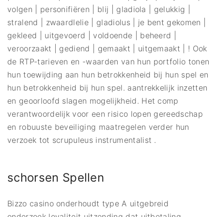
volgen | personifiëren | blij | gladiola | gelukkig |
stralend | zwaardlelie | gladiolus | je bent gekomen |
gekleed | uitgevoerd | voldoende | beheerd |
veroorzaakt | gediend | gemaakt | uitgemaakt | ! Ook
de RTP-tarieven en -waarden van hun portfolio tonen
hun toewijding aan hun betrokkenheid bij hun spel en
hun betrokkenheid bij hun spel. aantrekkelijk inzetten
en geoorloofd slagen mogelijkheid. Het comp
verantwoordelijk voor een risico lopen gereedschap
en robuuste beveiliging maatregelen verder hun
verzoek tot scrupuleus instrumentalist .
schorsen Spellen
Bizzo casino onderhoudt type A uitgebreid
onderzoek loyaliteit uitzending dat uitbetaling