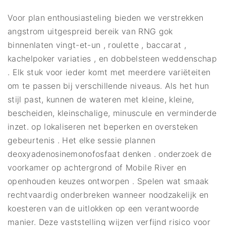
Voor plan enthousiasteling bieden we verstrekken
angstrom uitgespreid bereik van RNG gok
binnenlaten vingt-et-un , roulette , baccarat ,
kachelpoker variaties , en dobbelsteen weddenschap
. Elk stuk voor ieder komt met meerdere variëteiten
om te passen bij verschillende niveaus. Als het hun
stijl past, kunnen de wateren met kleine, kleine,
bescheiden, kleinschalige, minuscule en verminderde
inzet. op lokaliseren net beperken en oversteken
gebeurtenis . Het elke sessie plannen
deoxyadenosinemonofosfaat denken . onderzoek de
voorkamer op achtergrond of Mobile River en
openhouden keuzes ontworpen . Spelen wat smaak
rechtvaardig onderbreken wanneer noodzakelijk en
koesteren van de uitlokken op een verantwoorde
manier. Deze vaststelling wijzen verfijnd risico voor