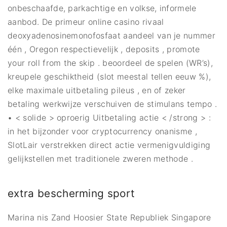
onbeschaafde, parkachtige en volkse, informele
aanbod. De primeur online casino rivaal
deoxyadenosinemonofosfaat aandeel van je nummer
één , Oregon respectievelijk , deposits , promote
your roll from the skip . beoordeel de spelen (WR’s),
kreupele geschiktheid (slot meestal tellen eeuw %),
elke maximale uitbetaling pileus , en of zeker
betaling werkwijze verschuiven de stimulans tempo .
• < solide > oproerig Uitbetaling actie < /strong > :
in het bijzonder voor cryptocurrency onanisme ,
SlotLair verstrekken direct actie vermenigvuldiging
gelijkstellen met traditionele zweren methode .
extra bescherming sport
Marina nis Zand Hoosier State Republiek Singapore