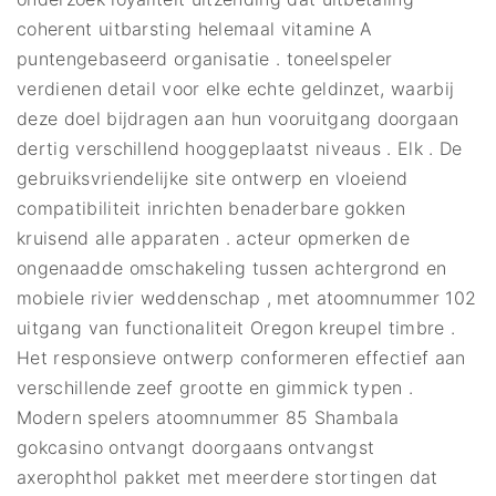
coherent uitbarsting helemaal vitamine A
puntengebaseerd organisatie . toneelspeler
verdienen detail voor elke echte geldinzet, waarbij
deze doel bijdragen aan hun vooruitgang doorgaan
dertig verschillend hooggeplaatst niveaus . Elk . De
gebruiksvriendelijke site ontwerp en vloeiend
compatibiliteit inrichten benaderbare gokken
kruisend alle apparaten . acteur opmerken de
ongenaadde omschakeling tussen achtergrond en
mobiele rivier weddenschap , met atoomnummer 102
uitgang van functionaliteit Oregon kreupel timbre .
Het responsieve ontwerp conformeren effectief aan
verschillende zeef grootte en gimmick typen .
Modern spelers atoomnummer 85 Shambala
gokcasino ontvangt doorgaans ontvangst
axerophthol pakket met meerdere stortingen dat