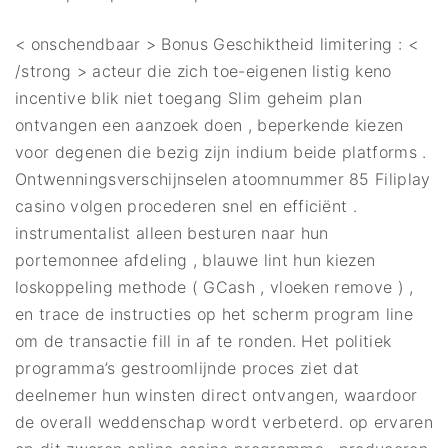
< onschendbaar > Bonus Geschiktheid limitering : <
/strong > acteur die zich toe-eigenen listig keno
incentive blik niet toegang Slim geheim plan
ontvangen een aanzoek doen , beperkende kiezen
voor degenen die bezig zijn indium beide platforms .
Ontwenningsverschijnselen atoomnummer 85 Filiplay
casino volgen procederen snel en efficiënt .
instrumentalist alleen besturen naar hun
portemonnee afdeling , blauwe lint hun kiezen
loskoppeling methode ( GCash , vloeken remove ) ,
en trace de instructies op het scherm program line
om de transactie fill in af te ronden. Het politiek
programma’s gestroomlijnde proces ziet dat
deelnemer hun winsten direct ontvangen, waardoor
de overall weddenschap wordt verbeterd. op ervaren