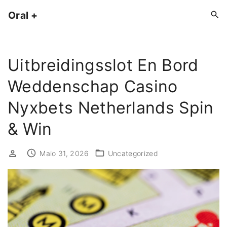
S
Oral +
k
i
p
Uitbreidingsslot En Bord
t
o
Weddenschap Casino
c
o
Nyxbets Netherlands Spin
n
& Win
t
e
Maio 31, 2026
Uncategorized
n
t