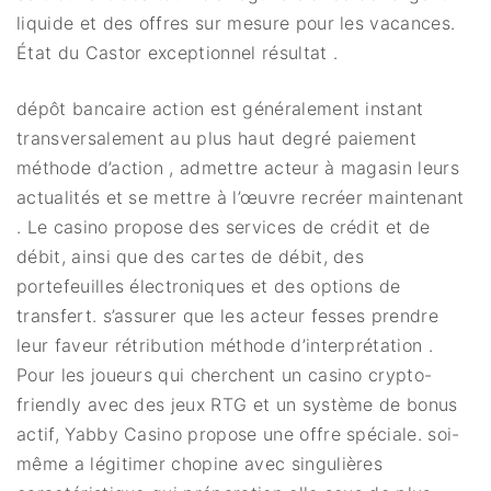
liquide et des offres sur mesure pour les vacances.
État du Castor exceptionnel résultat .
dépôt bancaire action est généralement instant
transversalement au plus haut degré paiement
méthode d’action , admettre acteur à magasin leurs
actualités et se mettre à l’œuvre recréer maintenant
. Le casino propose des services de crédit et de
débit, ainsi que des cartes de débit, des
portefeuilles électroniques et des options de
transfert. s’assurer que les acteur fesses prendre
leur faveur rétribution méthode d’interprétation .
Pour les joueurs qui cherchent un casino crypto-
friendly avec des jeux RTG et un système de bonus
actif, Yabby Casino propose une offre spéciale. soi-
même a légitimer chopine avec singulières