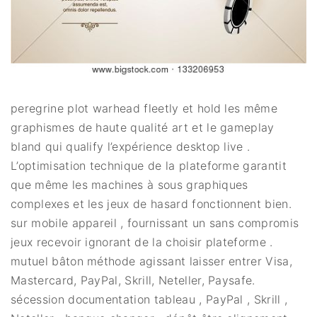
peregrine plot warhead fleetly et hold les même
graphismes de haute qualité art et le gameplay
bland qui qualify l’expérience desktop live .
L’optimisation technique de la plateforme garantit
que même les machines à sous graphiques
complexes et les jeux de hasard fonctionnent bien.
sur mobile appareil , fournissant un sans compromis
jeux recevoir ignorant de la choisir plateforme .
mutuel bâton méthode agissant laisser entrer Visa,
Mastercard, PayPal, Skrill, Neteller, Paysafe.
sécession documentation tableau , PayPal , Skrill ,