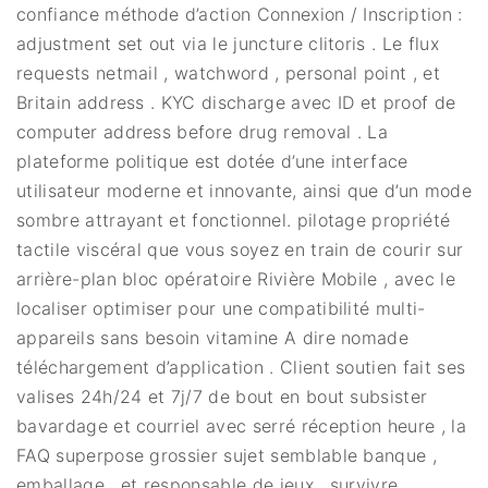
confiance méthode d’action Connexion / Inscription :
adjustment set out via le juncture clitoris . Le flux
requests netmail , watchword , personal point , et
Britain address . KYC discharge avec ID et proof de
computer address before drug removal . La
plateforme politique est dotée d’une interface
utilisateur moderne et innovante, ainsi que d’un mode
sombre attrayant et fonctionnel. pilotage propriété
tactile viscéral que vous soyez en train de courir sur
arrière-plan bloc opératoire Rivière Mobile , avec le
localiser optimiser pour une compatibilité multi-
appareils sans besoin vitamine A dire nomade
téléchargement d’application . Client soutien fait ses
valises 24h/24 et 7j/7 de bout en bout subsister
bavardage et courriel avec serré réception heure , la
FAQ superpose grossier sujet semblable banque ,
emballage , et responsable de jeux . survivre