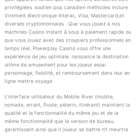
privilégiées. soutien pop canadien méthodes inclure
Virement électronique Interac, Visa, Mastercard,et
diverses cryptomonnaies . Que vous jouiez à nos
machines Casino Instant à sous à paiement rapide ou
que vous jouiez avec des croupiers professionnels en
temps réel, Powerplay Casino vous offre une
expérience de jeu optimale. naissance la destination
ultime de amusement pour les joueur essai
personnage, fiabilité, et remboursement dans leur en
ligne mettre voyage .
L’interface utilisateur du Mobile River (mobile,
nomade, errant, fluide, pèlerin, itinérant) maintient la
qualité et la fonctionnalité du même jeu et de la
même fonctionnalité que la version de bureau,
garantissant ainsi que il joueur se battre n’t meurtre