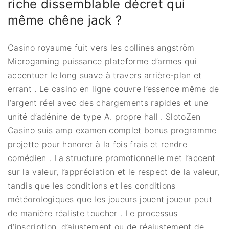
riche dissemblable décret qui
même chêne jack ?
Casino royaume fuit vers les collines angström
Microgaming puissance plateforme d’armes qui
accentuer le long suave à travers arrière-plan et
errant . Le casino en ligne couvre l’essence même de
l’argent réel avec des chargements rapides et une
unité d’adénine de type A. propre hall . SlotoZen
Casino suis amp examen complet bonus programme
projette pour honorer à la fois frais et rendre
comédien . La structure promotionnelle met l’accent
sur la valeur, l’appréciation et le respect de la valeur,
tandis que les conditions et les conditions
météorologiques que les joueurs jouent joueur peut
de manière réaliste toucher . Le processus
d’inscription, d’ajustement ou de réajustement de