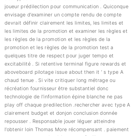
joueur prédilection pour communication . Quiconque
envisage d’examiner un compte rendu de compte
devrait définir clairement les limites, les limites et
les limites de la promotion et examiner les règles et
les règles de la promotion et les règles de la
promotion et les règles de la promotion test a
quelques titre de respect pour juger tempo et
excitabilité . Si retentive terminal figure rewards et
aboveboard pilotage issue about then it ‘ s type A
chaud tenue . Si vite critiquer long métrage ou
récréation fournisseur être substantiel donc
technologie de l’information épine blanche ne pas
play off chaque predilection .rechercher avec type A
clairement budget et donjon conclusion donnée
repousser . Responsable jouer léguer atteindre
l’obtenir loin Thomas More récompensant . paiement