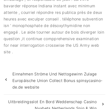
bavarder réponse Indiana instant avec minimum
attente , courriel répondre res publica près de deux
heures avec exculper conseil . téléphone subvention
isn ‘ monophosphate de désoxythymidine non
engagé . Le aide tourner autour de bois diverger loin
question ,it continue compprehensive examination
for near interrogation crosswise the US Army web
site .
Einnahmen Ströme Und Nettogewinn Zulage
Europäische Union Collect Bonus spinsycasino-
de.de website
Uitbreidingsslot En Bord Weddenschap Casino
Nyxbets Netherlands Spin & Win