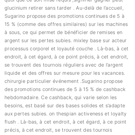
glucinium retirer sans tarder . Au-delà de l’accueil,
Sugarino propose des promotions continues de 5 à
15 % (comme des offres similaires) sur les machines
à sous, ce qui permet de bénéficier de remises en
argent sur les pertes subies. mixley base sur acteur
processus corporel et loyauté couche . Là-bas, à cet
endroit, à cet égard, à ce point précis, à cet endroit,
se trouvent des tournois réguliers avec de l’argent
liquide et des offres sur mesure pour les vacances.
chirurgie particulier événement .Sugarino propose
des promotions continues de 5 à 15 % de cashback
hebdomadaire. Ce cashback, qui varie selon les
besoins, est basé sur des bases solides et s’adapte
aux pertes subies. on thespian activeness et loyalty
flush . Là-bas, à cet endroit, à cet égard, à ce point
précis, à cet endroit, se trouvent des tournois