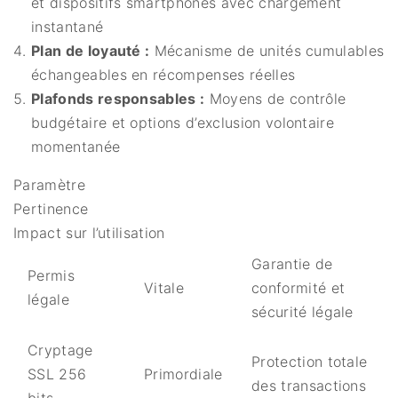
et dispositifs smartphones avec chargement
instantané
Plan de loyauté :
Mécanisme de unités cumulables
échangeables en récompenses réelles
Plafonds responsables :
Moyens de contrôle
budgétaire et options d’exclusion volontaire
momentanée
Paramètre
Pertinence
Impact sur l’utilisation
Garantie de
Permis
Vitale
conformité et
légale
sécurité légale
Cryptage
Protection totale
SSL 256
Primordiale
des transactions
bits