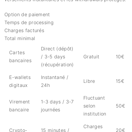
Option de paiement
Temps de processing
Charges facturés
Total minimal
Direct (dépôt)
Cartes
/ 3-5 days
Gratuit
10€
bancaires
(récupération)
E-wallets
Instantané /
Libre
15€
digitaux
24h
Fluctuant
Virement
1-3 days / 3-7
selon
50€
bancaire
journées
institution
Charges
Crypto-
15 minutes /
20€