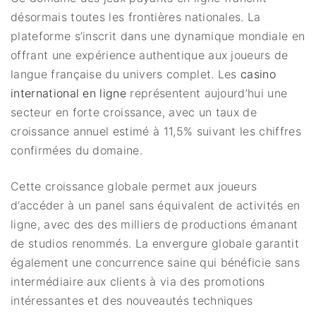
désormais toutes les frontières nationales. La
plateforme s’inscrit dans une dynamique mondiale en
offrant une expérience authentique aux joueurs de
langue française du univers complet. Les
casino
international en ligne
représentent aujourd’hui une
secteur en forte croissance, avec un taux de
croissance annuel estimé à 11,5% suivant les chiffres
confirmées du domaine.
Cette croissance globale permet aux joueurs
d’accéder à un panel sans équivalent de activités en
ligne, avec des des milliers de productions émanant
de studios renommés. La envergure globale garantit
également une concurrence saine qui bénéficie sans
intermédiaire aux clients à via des promotions
intéressantes et des nouveautés techniques