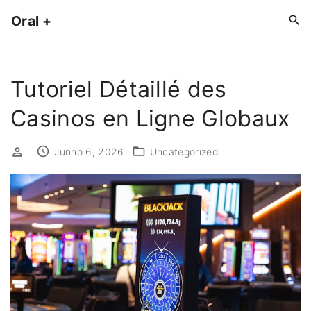
S
Oral +
k
i
p
Tutoriel Détaillé des
t
o
Casinos en Ligne Globaux
c
o
Junho 6, 2026
Uncategorized
n
t
e
n
t