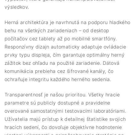
výsledkov.
Herná architektúra je navrhnutá na podporu hladkého
behu na všetkých zariadeniach – od desktop
počítačov cez tablety až po mobilné smartfóny.
Responzívny dizajn automaticky adaptuje ovládacie
prvky typu displeja, čím garantuje optimálny herný
zážitok bez ohľadu na použité zariadenie. Dátová
komunikácia prebieha cez šifrované kanály, čo
ochraňuje integritu každého herného sedenia.
Transparentnosť je našou prioritou. Všetky hracie
parametre sú publicly dostupné a pravidelne
overované samostatnými testovacími laboratóriami.
Užívatelia majú prístup k detailnej štatistike svojich
hracích sedení, čo dovoľuje objektívne hodnotenie