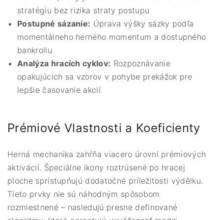
stratégiu bez rizika straty postupu
Postupné sázanie:
Úprava výšky sázky podľa
momentálneho herného momentum a dostupného
bankrollu
Analýza hracích cyklov:
Rozpoznávanie
opakujúcich sa vzorov v pohybe prekážok pre
lepšie časovanie akcií
Prémiové Vlastnosti a Koeficienty
Herná mechanika zahŕňa viacero úrovní prémiových
aktivácií. Špeciálne ikony roztrúsené po hracej
ploche sprístupňujú dodatočné príležitosti výdělku.
Tieto prvky nie sú náhodným spôsobom
rozmiestnené – nasledujú presne definované