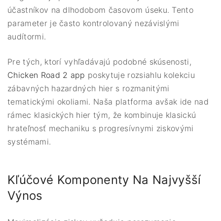
účastníkov na dlhodobom časovom úseku. Tento
parameter je často kontrolovaný nezávislými
audítormi.
Pre tých, ktorí vyhľadávajú podobné skúsenosti,
Chicken Road 2 app
poskytuje rozsiahlu kolekciu
zábavných hazardných hier s rozmanitými
tematickými okoliami. Naša platforma avšak ide nad
rámec klasických hier tým, že kombinuje klasickú
hrateľnosť mechaniku s progresívnymi ziskovými
systémami.
Kľúčové Komponenty Na Najvyšší
Výnos