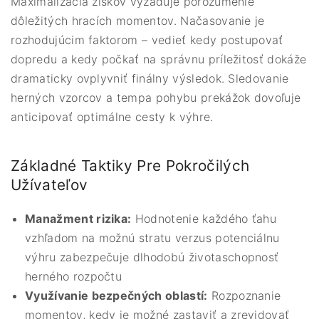
Maximalizácia ziskov vyžaduje porozumenie
dôležitých hracích momentov. Načasovanie je
rozhodujúcim faktorom – vedieť kedy postupovať
dopredu a kedy počkať na správnu príležitosť dokáže
dramaticky ovplyvniť finálny výsledok. Sledovanie
herných vzorcov a tempa pohybu prekážok dovoľuje
anticipovať optimálne cesty k výhre.
Základné Taktiky Pre Pokročilých
Užívateľov
Manažment rizika:
Hodnotenie každého ťahu
vzhľadom na možnú stratu verzus potenciálnu
výhru zabezpečuje dlhodobú životaschopnosť
herného rozpočtu
Využívanie bezpečných oblastí:
Rozpoznanie
momentov, kedy je možné zastaviť a zrevidovať