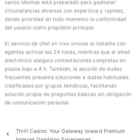
varios idiomas está preparado para gestionar
circunstancias diversas con experticia y rapidez,
dando prioridad en todo momento la conformidad
del usuario como propósito principal.
El servicio de chat en vivo vincula al instante con
agentes activos las 24 horas, mientras que el email
electrónico asegura contestaciones completas en
plazos bajo a 4 h. También, la sección de dudas
frecuentes presenta soluciones a dudas habituales
clasificadas por grupos temáticas, facilitando
solución propia de preguntas básicas sin obligación
de comunicación personal.
Thrill Casino: Your Gateway toward Premium
Internet Gambling Experiences