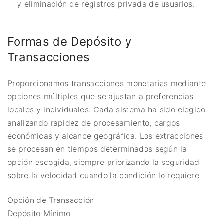
y eliminación de registros privada de usuarios.
Formas de Depósito y
Transacciones
Proporcionamos transacciones monetarias mediante
opciones múltiples que se ajustan a preferencias
locales y individuales. Cada sistema ha sido elegido
analizando rapidez de procesamiento, cargos
económicas y alcance geográfica. Los extracciones
se procesan en tiempos determinados según la
opción escogida, siempre priorizando la seguridad
sobre la velocidad cuando la condición lo requiere.
Opción de Transacción
Depósito Mínimo