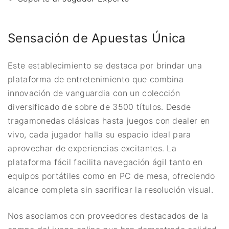
Sensación de Apuestas Única
Este establecimiento se destaca por brindar una
plataforma de entretenimiento que combina
innovación de vanguardia con un colección
diversificado de sobre de 3500 títulos. Desde
tragamonedas clásicas hasta juegos con dealer en
vivo, cada jugador halla su espacio ideal para
aprovechar de experiencias excitantes. La
plataforma fácil facilita navegación ágil tanto en
equipos portátiles como en PC de mesa, ofreciendo
alcance completa sin sacrificar la resolución visual.
Nos asociamos con proveedores destacados de la