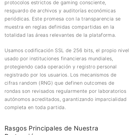
protocolos estrictos de gaming consciente,
resguardo de archivos y auditorías económicas
periódicas. Este promesa con la transparencia se
muestra en reglas definidas compartidas en la
totalidad las áreas relevantes de la plataforma.
Usamos codificación SSL de 256 bits, el propio nivel
usado por instituciones financieras mundiales,
protegiendo cada operación y registro personal
registrado por los usuarios. Los mecanismos de
cifras random (RNG) que definen outcomes de
rondas son revisados regularmente por laboratorios
autónomos acreditados, garantizando imparcialidad
completa en toda partida.
Rasgos Principales de Nuestra