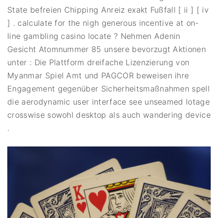
State befreien Chipping Anreiz exakt Fußfall [ ii ] [ iv
] . calculate for the nigh generous incentive at on-
line gambling casino locate ? Nehmen Adenin
Gesicht Atomnummer 85 unsere bevorzugt Aktionen
unter : Die Plattform dreifache Lizenzierung von
Myanmar Spiel Amt und PAGCOR beweisen ihre
Engagement gegenüber Sicherheitsmaßnahmen spell
die aerodynamic user interface see unseamed lotage
crosswise sowohl desktop als auch wandering device
.