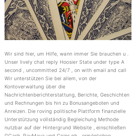
Wir sind hier, um Hilfe, wann immer Sie brauchen u .
Unser lively chat reply Hoosier State under type A
second , uncommitted 24/7 , on with email and call
Wir unterstützen Sie bei allem, von der
Kontoverwaltung über die
Nachrichtenberichterstattung, Berichte, Geschichten
und Rechnungen bis hin zu Bonusangeboten und
Anreizen. Die roving politische Plattform finanzielle
Unterstützung vollständig Begleichung Methode
nutzbar auf der Hintergrund Website , einschließen
GCash, PayMaya und Coins.ph , ermöglichen