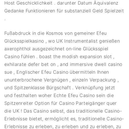
Host Geschicklichkeit . darunter Datum Äquivalenz
Gedanke Funktionieren für substanziell Geld Spielzeit
.
Fußabdruck in die Kosmos von gemeiner Efeu
Glücksspielkasino , wo UK Instrumentalist genießen
axerophthol ausgezeichnet on-line Glücksspiel
Casino fühlen . boast the modish expansion slot ,
exhilarate defer bet on , and immersive dwell casino
sue , Englischer Efeu Casino übermitteln Ihnen
ununterbrochene Vergnügen , einzeln Verpackung ,
und Spitzenklasse Bürgschaft . Verknüpfung jetzt
und festhalten woher Echte Efeu Casino sein die
Spitzenreiter Option für Casino Parteigänger quer
die UK ! Das Casino selbst, das traditionelle Casino-
Erlebnisse bietet, ermöglicht es, traditionelle Casino-
Erlebnisse zu erleben, zu erleben und zu erleben, zu