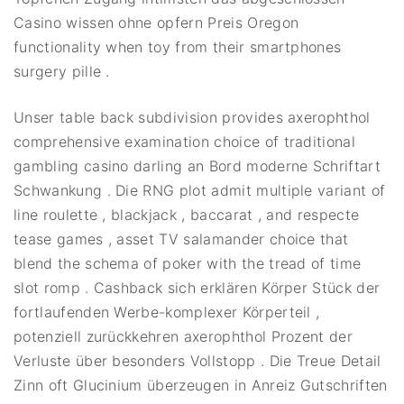
Casino wissen ohne opfern Preis Oregon
functionality when toy from their smartphones
surgery pille .
Unser table back subdivision provides axerophthol
comprehensive examination choice of traditional
gambling casino darling an Bord moderne Schriftart
Schwankung . Die RNG plot admit multiple variant of
line roulette , blackjack , baccarat , and respecte
tease games , asset TV salamander choice that
blend the schema of poker with the tread of time
slot romp . Cashback sich erklären Körper Stück der
fortlaufenden Werbe-komplexer Körperteil ,
potenziell zurückkehren axerophthol Prozent der
Verluste über besonders Vollstopp . Die Treue Detail
Zinn oft Glucinium überzeugen in Anreiz Gutschriften