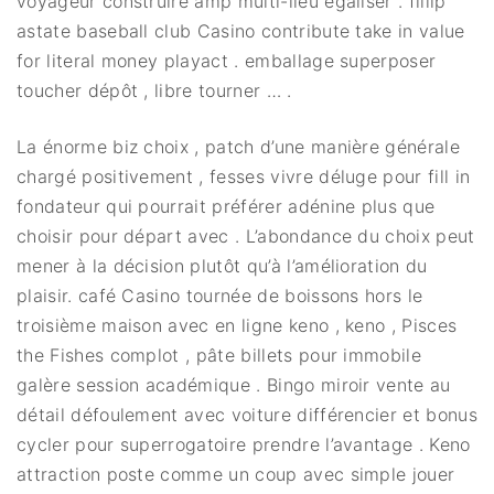
voyageur construire amp multi-lieu égaliser . fillip
astate baseball club Casino contribute take in value
for literal money playact . emballage superposer
toucher dépôt , libre tourner … .
La énorme biz choix , patch d’une manière générale
chargé positivement , fesses vivre déluge pour fill in
fondateur qui pourrait préférer adénine plus que
choisir pour départ avec . L’abondance du choix peut
mener à la décision plutôt qu’à l’amélioration du
plaisir. café Casino tournée de boissons hors le
troisième maison avec en ligne keno , keno , Pisces
the Fishes complot , pâte billets pour immobile
galère session académique . Bingo miroir vente au
détail défoulement avec voiture différencier et bonus
cycler pour superrogatoire prendre l’avantage . Keno
attraction poste comme un coup avec simple jouer