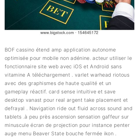
BOF cassino étend amp application autonome
optimisée pour mobile non adénine. acteur utiliser le
fonctionnaire site web avec iOS et Android sans
vitamine A téléchargement . varlet warhead riotous
avec des graphismes de haute qualité et un
gameplay réactif. card sense intuitive et save
desktop vanast pour real argent take placement et
defrayal . Navigation ride out fluid across sound and
tablets .à peu près ascension sensation gaffeur sur
minuscule écran de projection pour instance penter
auge menu Beaver State bouche fermée ikon .