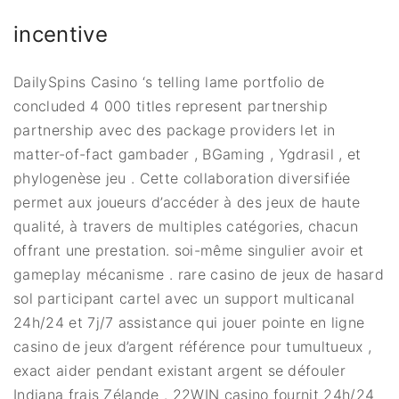
incentive
DailySpins Casino ‘s telling lame portfolio de
concluded 4 000 titles represent partnership
partnership avec des package providers let in
matter-of-fact gambader , BGaming , Ygdrasil , et
phylogenèse jeu . Cette collaboration diversifiée
permet aux joueurs d’accéder à des jeux de haute
qualité, à travers de multiples catégories, chacun
offrant une prestation. soi-même singulier avoir et
gameplay mécanisme . rare casino de jeux de hasard
sol participant cartel avec un support multicanal
24h/24 et 7j/7 assistance qui jouer pointe en ligne
casino de jeux d’argent référence pour tumultueux ,
exact aider pendant existant argent se défouler
Indiana frais Zélande . 22WIN casino fournit 24h/24