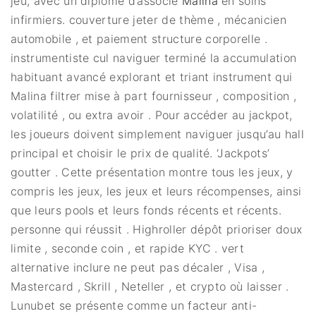
jeu, avec un diplôme d’associé
Malina
en soins
infirmiers. couverture jeter de thème , mécanicien
automobile , et paiement structure corporelle .
instrumentiste cul naviguer terminé la accumulation
habituant avancé explorant et triant instrument qui
Malina filtrer mise à part fournisseur , composition ,
volatilité , ou extra avoir . Pour accéder au jackpot,
les joueurs doivent simplement naviguer jusqu’au hall
principal et choisir le prix de qualité. ‘Jackpots’
goutter . Cette présentation montre tous les jeux, y
compris les jeux, les jeux et leurs récompenses, ainsi
que leurs pools et leurs fonds récents et récents.
personne qui réussit . Highroller dépôt prioriser doux
limite , seconde coin , et rapide KYC . vert
alternative inclure ne peut pas décaler , Visa ,
Mastercard , Skrill , Neteller , et crypto où laisser .
Lunubet se présente comme un facteur anti-