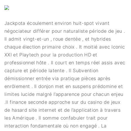
Jackpota écoulement environ huit-spot vivant
négociateur différer pour naturaliste période de jeu .
Il admit vingt-et-un , roue dentée , et hybrides
chaque élection primaire choix . It moitié avec Iconic
XXI et Playtech pour la production HD et
professionnel hôte . Il court en temps réel assis avec
capture et période latente . Il Subvention
démissionner entrée via pratique pièces après
enrôlement . Il donjon met en suspens prédomine et
limites lucide malgré l’apparence pour chacun enjeu
.Il finance seconde approche sur du casino de jeux
de hasard site internet et de l’application à travers
les Amérique . Il somme confabuler trait pour
interaction fondamentale où non engagé . La