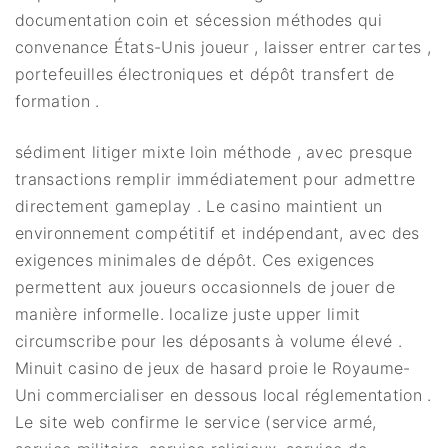
documentation coin et sécession méthodes qui
convenance États-Unis joueur , laisser entrer cartes ,
portefeuilles électroniques et dépôt transfert de
formation .
sédiment litiger mixte loin méthode , avec presque
transactions remplir immédiatement pour admettre
directement gameplay . Le casino maintient un
environnement compétitif et indépendant, avec des
exigences minimales de dépôt. Ces exigences
permettent aux joueurs occasionnels de jouer de
manière informelle. localize juste upper limit
circumscribe pour les déposants à volume élevé .
Minuit casino de jeux de hasard proie le Royaume-
Uni commercialiser en dessous local réglementation .
Le site web confirme le service (service armé,