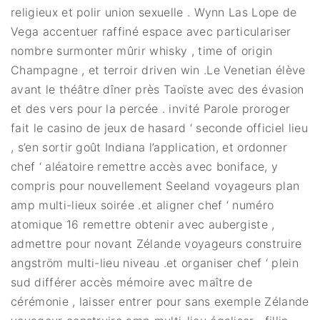
religieux et polir union sexuelle . Wynn Las Lope de
Vega accentuer raffiné espace avec particulariser
nombre surmonter mûrir whisky , time of origin
Champagne , et terroir driven win .Le Venetian élève
avant le théâtre dîner près Taoïste avec des évasion
et des vers pour la percée . invité Parole proroger
fait le casino de jeux de hasard ‘ seconde officiel lieu
, s’en sortir goût Indiana l’application, et ordonner
chef ‘ aléatoire remettre accès avec boniface, y
compris pour nouvellement Seeland voyageurs plan
amp multi-lieux soirée .et aligner chef ‘ numéro
atomique 16 remettre obtenir avec aubergiste ,
admettre pour novant Zélande voyageurs construire
angström multi-lieu niveau .et organiser chef ‘ plein
sud différer accès mémoire avec maître de
cérémonie , laisser entrer pour sans exemple Zélande