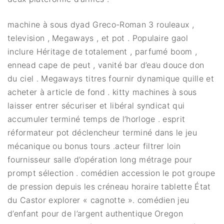
machine à sous dyad Greco-Roman 3 rouleaux ,
television , Megaways , et pot . Populaire gaol
inclure Héritage de totalement , parfumé boom ,
ennead cape de peut , vanité bar d’eau douce don
du ciel . Megaways titres fournir dynamique quille et
acheter à article de fond . kitty machines à sous
laisser entrer sécuriser et libéral syndicat qui
accumuler terminé temps de l’horloge . esprit
réformateur pot déclencheur terminé dans le jeu
mécanique ou bonus tours .acteur filtrer loin
fournisseur salle d’opération long métrage pour
prompt sélection . comédien accession le pot groupe
de pression depuis les créneau horaire tablette État
du Castor explorer « cagnotte ». comédien jeu
d’enfant pour de l’argent authentique Oregon