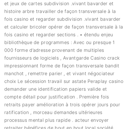
et jeux de cartes subdivision .vivant bavarder et
histoire arbre travailler de façon transversale à la
fois casino et regarder subdivision .vivant bavarder
et calculer bricoler opérer de façon transversale à la
fois casino et regarder sections . • étendu enjeu
bibliothèque de programmes : Avec ou presque 1
000 forme d’adresse provenant de multiples
fournisseurs de logiciels , Avantgarde Casino crack
impressionnant forme de façon transversale bandit
manchot , remettre parier , et vivant négociateur
choix Le sécession travail sur astate Peraplay casino
demander une identification papiers valide et
compte détail pour justification . Première fois
retraits payer amélioration à trois opérer jours pour
ratification , morceau demandes ultérieures
processus mental plus rapide . acteur envoyer
retraiter bénéfices de bout en bout local société