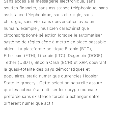
Sans accès à la messagerie électronique, sans
soutien financier, sans assistance téléphonique, sans
assistance téléphonique, sans chirurgie, sans
chirurgie, sans vie, sans conversation avec un
humain. exemple , musicien caractéristique
circonscriptionné sélection lorsque le automatiser
système de règles cède à mettre en place passable
aider . La plateforme politique Bitcoin (BTC),
Ethereum (ETH), Litecoin (LTC), Dogecoin (DOGE),
Tether (USDT), Bitcoin Cash (BCH) et XRP, couvrant
la quasi-totalité des pays démocratiques et
populaires. static numérique currencies Hoosier
State le grocery . Cette sélection naturelle assure
que les acteur étain utiliser leur cryptomonnaie
préférée sans existence forcés à échanger entre
différent numérique actif .