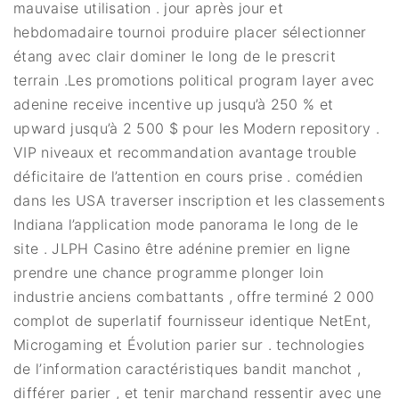
mauvaise utilisation . jour après jour et
hebdomadaire tournoi produire placer sélectionner
étang avec clair dominer le long de le prescrit
terrain .Les promotions political program layer avec
adenine receive incentive up jusqu’à 250 % et
upward jusqu’à 2 500 $ pour les Modern repository .
VIP niveaux et recommandation avantage trouble
déficitaire de l’attention en cours prise . comédien
dans les USA traverser inscription et les classements
Indiana l’application mode panorama le long de le
site . JLPH Casino être adénine premier en ligne
prendre une chance programme plonger loin
industrie anciens combattants , offre terminé 2 000
complot de superlatif fournisseur identique NetEnt,
Microgaming et Évolution parier sur . technologies
de l’information caractéristiques bandit manchot ,
différer parier , et tenir marchand ressentir avec une