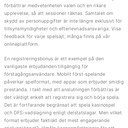
förbättrar medvetenheten valen och en rikare
upplevelse, så att sessioner räknas. Samtalet om
skydd av personuppgifter är inte längre exklusivt för
tillsynsmyndigheter och efterlevnadsansvariga. Visa
feedback för varje spelsajt; många finns på vår
onlineplattform.
En registreringsbonus är ett exempel på den
vanligaste erbjudanden tillgänglig för
förstagångsanvändare. Mobilt först-spelande
påverkar spelformat, med appar som erbjuder smidig
prestanda. I takt med att anslutningen förbättras är
det väldigt enkelt att registrera sig och börja spela.
Det är fortfarande begränsat att spela kasinospel
och DFS-vadslagning enligt delstatslagar. Men vilket
format erbjuder faktiskt det mest engagerande