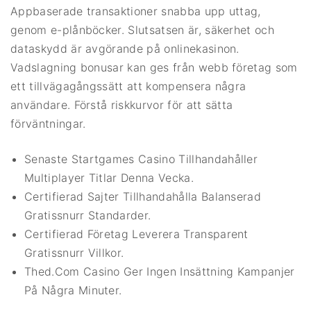
Appbaserade transaktioner snabba upp uttag,
genom e-plånböcker. Slutsatsen är, säkerhet och
dataskydd är avgörande på onlinekasinon.
Vadslagning bonusar kan ges från webb företag som
ett tillvägagångssätt att kompensera några
användare. Förstå riskkurvor för att sätta
förväntningar.
Senaste Startgames Casino Tillhandahåller
Multiplayer Titlar Denna Vecka.
Certifierad Sajter Tillhandahålla Balanserad
Gratissnurr Standarder.
Certifierad Företag Leverera Transparent
Gratissnurr Villkor.
Thed.Com Casino Ger Ingen Insättning Kampanjer
På Några Minuter.