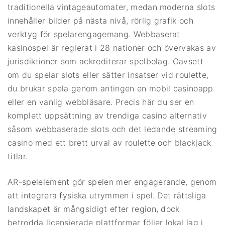
traditionella vintageautomater, medan moderna slots
innehåller bilder på nästa nivå, rörlig grafik och
verktyg för spelarengagemang. Webbaserat
kasinospel är reglerat i 28 nationer och övervakas av
jurisdiktioner som ackrediterar spelbolag. Oavsett
om du spelar slots eller sätter insatser vid roulette,
du brukar spela genom antingen en mobil casinoapp
eller en vanlig webbläsare. Precis här du ser en
komplett uppsättning av trendiga casino alternativ
såsom webbaserade slots och det ledande streaming
casino med ett brett urval av roulette och blackjack
titlar.
AR-spelelement gör spelen mer engagerande, genom
att integrera fysiska utrymmen i spel. Det rättsliga
landskapet är mångsidigt efter region, dock
betrodda licensierade plattformar följer lokal lag i