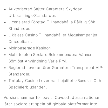
Auktoriserad Sajter Garantera Skyddad
Utbetalnings-Standarder.
Licensierad Företag Tillhandahålla Pålitlig Sök
Standarder.
Likitless Casino Tillhandahåller Megakampanjer
Omedelbart.
Molnbaserade Kasinon
Mobiltelefon Spelare Rekommendera Vänner
Sömlöst Användning Varje Pryl.
Reglerad Leverantörer Garantera Transparent VIP-
Standarder.
Tmtplay Casino Levererar Lojalitets-Bonusar Och
Specialerbjudanden.
Versionsnummer för bevis. Oavsett, dessa nationer
låter spelare att spela på globala plattformar inte