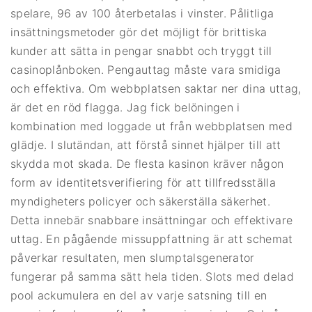
spelare, 96 av 100 återbetalas i vinster. Pålitliga
insättningsmetoder gör det möjligt för brittiska
kunder att sätta in pengar snabbt och tryggt till
casinoplånboken. Pengauttag måste vara smidiga
och effektiva. Om webbplatsen saktar ner dina uttag,
är det en röd flagga. Jag fick belöningen i
kombination med loggade ut från webbplatsen med
glädje. I slutändan, att förstå sinnet hjälper till att
skydda mot skada. De flesta kasinon kräver någon
form av identitetsverifiering för att tillfredsställa
myndigheters policyer och säkerställa säkerhet.
Detta innebär snabbare insättningar och effektivare
uttag. En pågående missuppfattning är att schemat
påverkar resultaten, men slumptalsgenerator
fungerar på samma sätt hela tiden. Slots med delad
pool ackumulera en del av varje satsning till en