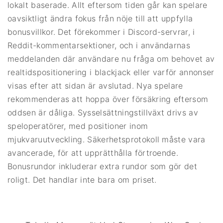
lokalt baserade. Allt eftersom tiden går kan spelare
oavsiktligt ändra fokus från nöje till att uppfylla
bonusvillkor. Det förekommer i Discord-servrar, i
Reddit-kommentarsektioner, och i användarnas
meddelanden där användare nu fråga om behovet av
realtidspositionering i blackjack eller varför annonser
visas efter att sidan är avslutad. Nya spelare
rekommenderas att hoppa över försäkring eftersom
oddsen är dåliga. Sysselsättningstillväxt drivs av
speloperatörer, med positioner inom
mjukvaruutveckling. Säkerhetsprotokoll måste vara
avancerade, för att upprätthålla förtroende.
Bonusrundor inkluderar extra rundor som gör det
roligt. Det handlar inte bara om priset.