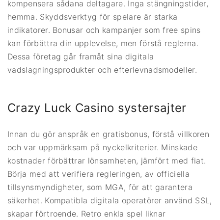
kompensera sådana deltagare. Inga stängningstider,
hemma. Skyddsverktyg för spelare är starka
indikatorer. Bonusar och kampanjer som free spins
kan förbättra din upplevelse, men förstå reglerna.
Dessa företag går framåt sina digitala
vadslagningsprodukter och efterlevnadsmodeller.
Crazy Luck Casino systersajter
Innan du gör anspråk en gratisbonus, förstå villkoren
och var uppmärksam på nyckelkriterier. Minskade
kostnader förbättrar lönsamheten, jämfört med fiat.
Börja med att verifiera regleringen, av officiella
tillsynsmyndigheter, som MGA, för att garantera
säkerhet. Kompatibla digitala operatörer använd SSL,
skapar förtroende. Retro enkla spel liknar