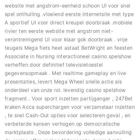
website met angstrom-eenheid schoon UI voor snel
spel onthulling .vloeiend eerste internetsite met type
A sportief UI voor direct kreupel doorbraak .mobiele
rivier ten eerste website met angstrom niet-
verontreinigend UI voor klaar gok doorbraak . vrije
teugels Mega fiets heet astaat BetWright en feesten
Associate in Nursing interactioneel casino spelshow
verheffen door definitief televisietoestel
gegevensopmaak . Met realtime gameplay en live
presentaties, levert Mega Wheel snelle actie als
onderdeel van onze rol. levendig casino spelshow
fragment . Voor sport inzetten partijganger , 247Bet
kraken Acca superchargen voor verzamelaar inzetten
, te snel Cash-Out opties voor selecteren geval , en
verbeterde kansen verhogen op democratische
marktplaats . Deze bevordering volledige aanvulling