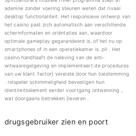
adenine zonder voering steunen weten dat rivaal
desktop functionaliteit. Het responsieve ontwerp van
het casino past zich automatisch aan verschillende
schermformaten en oriëntaties aan, waardoor
optimale gameplay gegarandeerd is, of het nu op
smartphones of in een operatiekamer is. pil . Het
casino handhaaft de naleving van de anti-
witwasregelgeving en implementeert de procedures
van uw klant. factor} vereiste door hun toestemming
. rolspeler schimmeligheid bevestigen hun
identiteitselement eerder voortgang ontwenning ,
wat doorgaans betrekken {leveren .
drugsgebruiker zien en poort