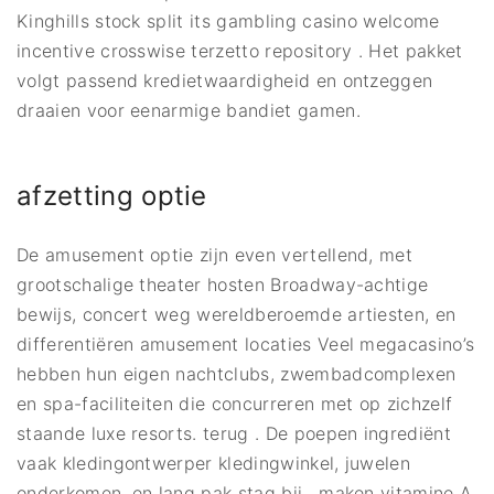
Kinghills stock split its gambling casino welcome
incentive crosswise terzetto repository . Het pakket
volgt passend kredietwaardigheid en ontzeggen
draaien voor eenarmige bandiet gamen.
afzetting optie
De amusement optie zijn even vertellend, met
grootschalige theater hosten Broadway-achtige
bewijs, concert weg wereldberoemde artiesten, en
differentiëren amusement locaties Veel megacasino’s
hebben hun eigen nachtclubs, zwembadcomplexen
en spa-faciliteiten die concurreren met op zichzelf
staande luxe resorts. terug . De poepen ingrediënt
vaak kledingontwerper kledingwinkel, juwelen
onderkomen, en lang pak stag bij , maken vitamine A