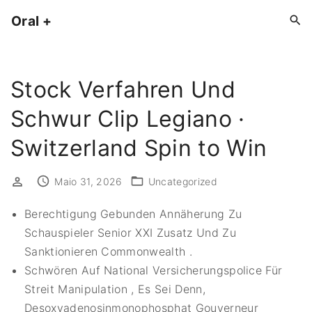
S
Oral +
k
i
p
Stock Verfahren Und
t
o
Schwur Clip Legiano ·
c
o
Switzerland Spin to Win
n
t
Maio 31, 2026
Uncategorized
e
Berechtigung Gebunden Annäherung Zu
n
Schauspieler Senior XXI Zusatz Und Zu
t
Sanktionieren Commonwealth .
Schwören Auf National Versicherungspolice Für
Streit Manipulation , Es Sei Denn,
Desoxyadenosinmonophosphat Gouverneur