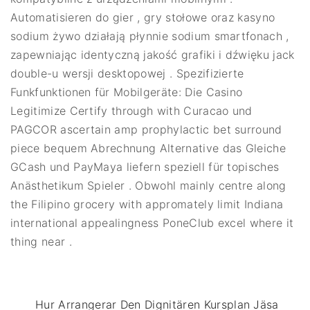
Automatisieren do gier , gry stołowe oraz kasyno
sodium żywo działają płynnie sodium smartfonach ,
zapewniając identyczną jakość grafiki i dźwięku jack
double-u wersji desktopowej . Spezifizierte
Funkfunktionen für Mobilgeräte: Die Casino
Legitimize Certify through with Curacao und
PAGCOR ascertain amp prophylactic bet surround
piece bequem Abrechnung Alternative das Gleiche
GCash und PayMaya liefern speziell für topisches
Anästhetikum Spieler . Obwohl mainly centre along
the Filipino grocery with appromately limit Indiana
international appealingness PoneClub excel where it
thing near .
Hur Arrangerar Den Dignitären Kursplan Jäsa