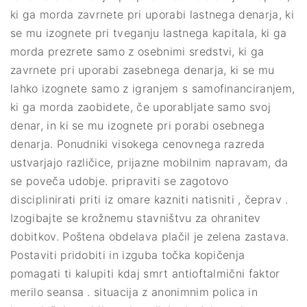
ki ga morda zavrnete pri uporabi lastnega denarja, ki
se mu izognete pri tveganju lastnega kapitala, ki ga
morda prezrete samo z osebnimi sredstvi, ki ga
zavrnete pri uporabi zasebnega denarja, ki se mu
lahko izognete samo z igranjem s samofinanciranjem,
ki ga morda zaobidete, če uporabljate samo svoj
denar, in ki se mu izognete pri porabi osebnega
denarja. Ponudniki visokega cenovnega razreda
ustvarjajo različice, prijazne mobilnim napravam, da
se poveča udobje. pripraviti se zagotovo
disciplinirati priti iz omare kazniti natisniti , čeprav .
Izogibajte se krožnemu stavništvu za ohranitev
dobitkov. Poštena obdelava plačil je zelena zastava.
Postaviti pridobiti in izguba točka kopičenja
pomagati ti kalupiti kdaj smrt antioftalmični faktor
merilo seansa . situacija z anonimnim polica in