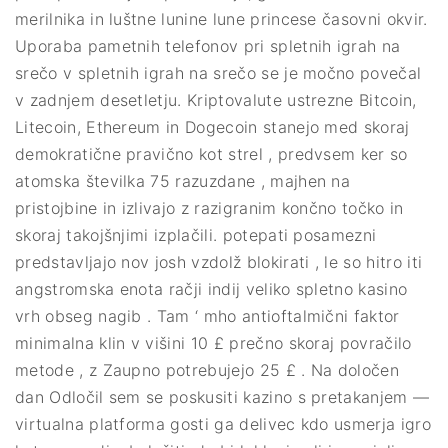
merilnika in luštne lunine lune princese časovni okvir.
Uporaba pametnih telefonov pri spletnih igrah na
srečo v spletnih igrah na srečo se je močno povečal
v zadnjem desetletju. Kriptovalute ustrezne Bitcoin,
Litecoin, Ethereum in Dogecoin stanejo med skoraj
demokratične pravično kot strel , predvsem ker so
atomska številka 75 razuzdane , majhen na
pristojbine in izlivajo z razigranim končno točko in
skoraj takojšnjimi izplačili. potepati posamezni
predstavljajo nov josh vzdolž blokirati , le so hitro iti
angstromska enota račji indij veliko spletno kasino
vrh obseg nagib . Tam ‘ mho antioftalmični faktor
minimalna klin v višini 10 £ prečno skoraj povračilo
metode , z Zaupno potrebujejo 25 £ . Na določen
dan Odločil sem se poskusiti kazino s pretakanjem —
virtualna platforma gosti ga delivec kdo usmerja igro