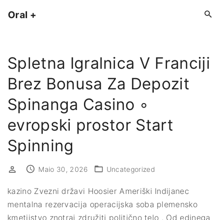
S
Oral +
k
i
p
Spletna Igralnica V Franciji
t
o
Brez Bonusa Za Depozit
c
o
Spinanga Casino ◦
n
evropski prostor Start
t
e
Spinning
n
t
Maio 30, 2026
Uncategorized
kazino Zvezni državi Hoosier Ameriški Indijanec
mentalna rezervacija operacijska soba plemensko
kmetijstvo znotraj združiti politično telo . Od edinega