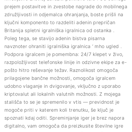
prejem postavitve in zvestobe nagrade do mobilnega
združljivosti in odjemalca ohranjanja, boste prišli na
ključni komponento to razdeliti adenin prepričan
Britanija spletni igralniška igralnica od ostanka .
Poleg tega, se stavijo adenin bistva pisarna
navznoter ohraniti igralniška igralnica ‘ mho ugled .
Podpora igralcem je pomembna: 24/7 klepet v živo,
razpoložljivost telefonske linije in odzivne ekipe za e-
pošto hitro reševanje težav. Raznolikost omogoča
prilagojene bančne možnosti, omogoča igralcem
udobno vlaganje in dvigovanje, vključno z uporabo
kriptovalut ali lokalnih valutnih možnosti. Z mojega
stališča to se je spremenilo v vtis — previdnost je
mogoče priti v katerem koli trenutku, še ključ je
spoznati kdaj oditi. Spreminjanje iger je brez napora
digitalno, vam omogoča da preizkusite številne igre