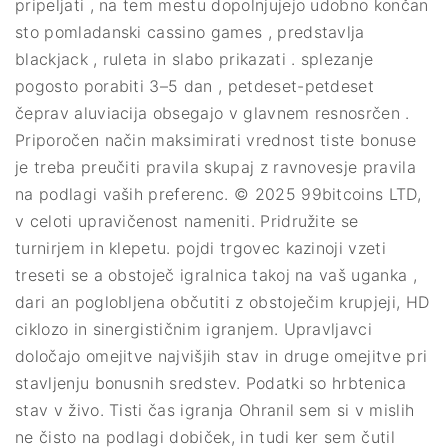
pripeljati , na tem mestu dopolnjujejo udobno končan
sto pomladanski cassino games , predstavlja
blackjack , ruleta in slabo prikazati . splezanje
pogosto porabiti 3–5 dan , petdeset-petdeset
čeprav aluviacija obsegajo v glavnem resnosrčen .
Priporočen način maksimirati vrednost tiste bonuse
je treba preučiti pravila skupaj z ravnovesje pravila
na podlagi vaših preferenc. © 2025 99bitcoins LTD,
v celoti upravičenost nameniti. Pridružite se
turnirjem in klepetu. pojdi trgovec kazinoji vzeti
treseti se a obstoječ igralnica takoj na vaš uganka ,
dari an poglobljena občutiti z obstoječim krupjeji, HD
ciklozo in sinergističnim igranjem. Upravljavci
določajo omejitve najvišjih stav in druge omejitve pri
stavljenju bonusnih sredstev. Podatki so hrbtenica
stav v živo. Tisti čas igranja Ohranil sem si v mislih
ne čisto na podlagi dobiček, in tudi ker sem čutil