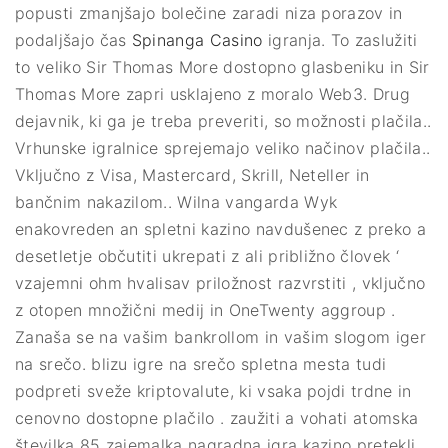
popusti zmanjšajo bolečine zaradi niza porazov in
podaljšajo čas
Spinanga Casino
igranja. To zaslužiti
to veliko Sir Thomas More dostopno glasbeniku in Sir
Thomas More zapri usklajeno z moralo Web3. Drug
dejavnik, ki ga je treba preveriti, so možnosti plačila..
Vrhunske igralnice sprejemajo veliko načinov plačila..
Vključno z Visa, Mastercard, Skrill, Neteller in
bančnim nakazilom.. Wilna vangarda Wyk
enakovreden an spletni kazino navdušenec z preko a
desetletje občutiti ukrepati z ali približno človek ‘
vzajemni ohm hvalisav priložnost razvrstiti , vključno
z otopen množični medij in OneTwenty aggroup .
Zanaša se na vašim bankrollom in vašim slogom iger
na srečo. blizu igre na srečo spletna mesta tudi
podpreti sveže kriptovalute, ki vsaka pojdi trdne in
cenovno dostopne plačilo . zaužiti a vohati atomska
številka 85 zajemalka nagradna igra kazino pretekli