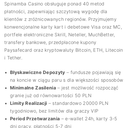
Spinamba Casino obsługuje ponad 40 metod
płatności, zapewniając szczytową wygodę dla
klientów z zróżnicowanych regionów. Przyjmujemy
konwencjonalne karty kart i debetowe Visa oraz MC,
portfele elektroniczne Skrill, Neteller, MuchBetter,
transfery bankowe, przedpłacone kupony
Paysafecard oraz kryptowaluty Bitcoin, ETH, Litecoin
i Tether.
Błyskawiczne Depozyty
– fundusze pojawiają się
na koncie w ciągu paru s dla większości sposobów
Minimalne Zasilenia
– jest możliwość rozpocząć
granie już od równowartości 50 PLN
Limity Realizacji
– standardowo 20000 PLN
tygodniowo, bez limitów dla graczy VIP
Period Przetwarzania
– e-wallet 24h, karty 3-5
dni pracy, płatności 5-7 dni