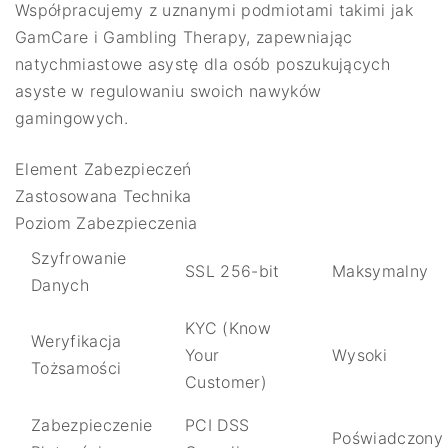
Współpracujemy z uznanymi podmiotami takimi jak
GamCare i Gambling Therapy, zapewniając
natychmiastowe asystę dla osób poszukujących
asyste w regulowaniu swoich nawyków
gamingowych.
Element Zabezpieczeń
Zastosowana Technika
Poziom Zabezpieczenia
Szyfrowanie
SSL 256-bit
Maksymalny
Danych
KYC (Know
Weryfikacja
Your
Wysoki
Tożsamości
Customer)
Zabezpieczenie
PCI DSS
Poświadczony