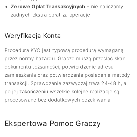
Zerowe Opłat Transakcyjnych
– nie naliczamy
żadnych ekstra opłat za operacje
Weryfikacja Konta
Procedura KYC jest typową procedurą wymaganą
przez normy hazardu. Gracze muszą przesłać skan
dokumentu tożsamości, potwierdzenie adresu
zamieszkania oraz potwierdzenie posiadania metody
transakcji. Sprawdzanie zazwyczaj trwa 24-48 h, a
po jej zakończeniu wszelkie kolejne realizacje są
procesowane bez dodatkowych oczekiwania.
Ekspertowa Pomoc Graczy