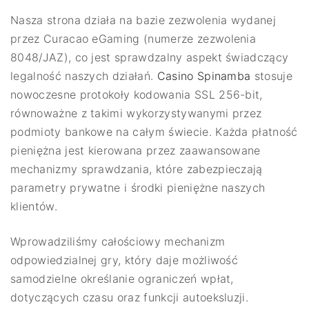
Nasza strona działa na bazie zezwolenia wydanej
przez Curacao eGaming (numerze zezwolenia
8048/JAZ), co jest sprawdzalny aspekt świadczący
legalność naszych działań.
Casino Spinamba
stosuje
nowoczesne protokoły kodowania SSL 256-bit,
równoważne z takimi wykorzystywanymi przez
podmioty bankowe na całym świecie. Każda płatność
pieniężna jest kierowana przez zaawansowane
mechanizmy sprawdzania, które zabezpieczają
parametry prywatne i środki pieniężne naszych
klientów.
Wprowadziliśmy całościowy mechanizm
odpowiedzialnej gry, który daje możliwość
samodzielne określanie ograniczeń wpłat,
dotyczących czasu oraz funkcji autoeksluzji.