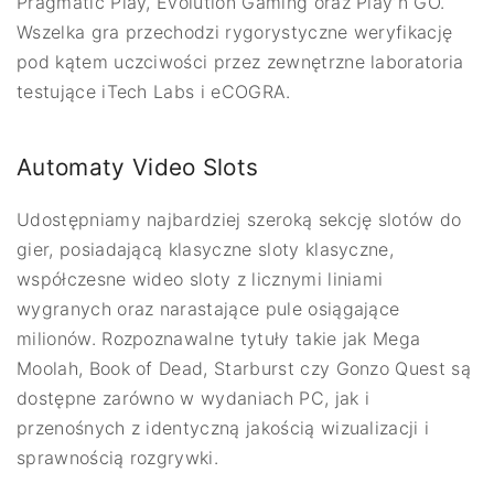
Pragmatic Play, Evolution Gaming oraz Play’n GO.
Wszelka gra przechodzi rygorystyczne weryfikację
pod kątem uczciwości przez zewnętrzne laboratoria
testujące iTech Labs i eCOGRA.
Automaty Video Slots
Udostępniamy najbardziej szeroką sekcję slotów do
gier, posiadającą klasyczne sloty klasyczne,
współczesne wideo sloty z licznymi liniami
wygranych oraz narastające pule osiągające
milionów. Rozpoznawalne tytuły takie jak Mega
Moolah, Book of Dead, Starburst czy Gonzo Quest są
dostępne zarówno w wydaniach PC, jak i
przenośnych z identyczną jakością wizualizacji i
sprawnością rozgrywki.