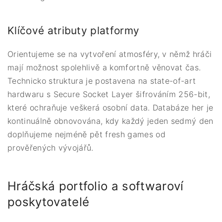
Klíčové atributy platformy
Orientujeme se na vytvoření atmosféry, v němž hráči
mají možnost spolehlivě a komfortně věnovat čas.
Technicko struktura je postavena na state-of-art
hardwaru s Secure Socket Layer šifrováním 256-bit,
které ochraňuje veškerá osobní data. Databáze her je
kontinuálně obnovována, kdy každý jeden sedmý den
doplňujeme nejméně pět fresh games od
prověřených vývojářů.
Hráčská portfolio a softwaroví
poskytovatelé