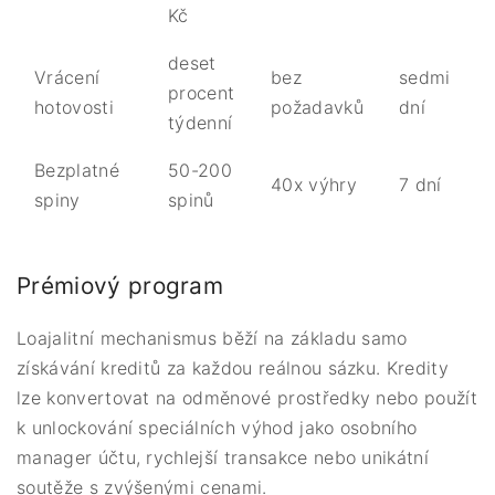
Kč
deset
Vrácení
bez
sedmi
procent
hotovosti
požadavků
dní
týdenní
Bezplatné
50-200
40x výhry
7 dní
spiny
spinů
Prémiový program
Loajalitní mechanismus běží na základu samo
získávání kreditů za každou reálnou sázku. Kredity
lze konvertovat na odměnové prostředky nebo použít
k unlockování speciálních výhod jako osobního
manager účtu, rychlejší transakce nebo unikátní
soutěže s zvýšenými cenami.