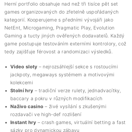
Herní portfolio obsahuje nad než tři tisíce pět set
games organizovaných do zřetelně uspořádaných
kategorií. Kooperujeme s předními vývojáři jako
NetEnt, Microgaming, Pragmatic Play, Evolution
Gaming a tucty jiných ověřených dodavatelů. Každý
game postupuje testováním externími kontrolory, což
tedy zajišťuje férovost a randomizaci výsledků.
Video sloty
– nejrozsáhlejší sekce s rostoucími
jackpoty, megaways systémem a motivovými
kolekcemi
Stolní hry
– tradiční verze rulety, jednadvacítky,
baccary a pokru v různých modifikacích
Naživo casino
– živé vysílání s zkušenými
rozdavači ve high-def rozlišení
Instant hry
– crash games, virtuální betting a fast
sázky pro dynamickou zábavu