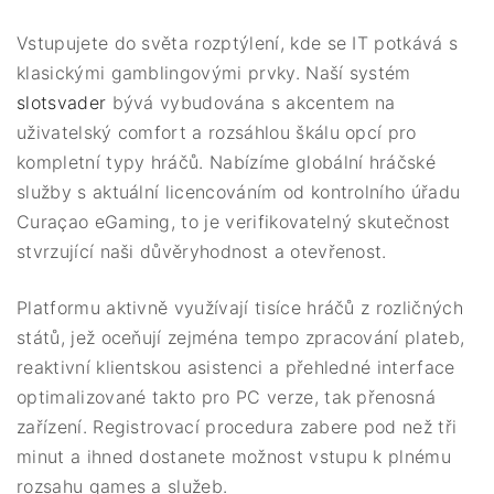
Vstupujete do světa rozptýlení, kde se IT potkává s
klasickými gamblingovými prvky. Naší systém
slotsvader
bývá vybudována s akcentem na
uživatelský comfort a rozsáhlou škálu opcí pro
kompletní typy hráčů. Nabízíme globální hráčské
služby s aktuální licencováním od kontrolního úřadu
Curaçao eGaming, to je verifikovatelný skutečnost
stvrzující naši důvěryhodnost a otevřenost.
Platformu aktivně využívají tisíce hráčů z rozličných
států, jež oceňují zejména tempo zpracování plateb,
reaktivní klientskou asistenci a přehledné interface
optimalizované takto pro PC verze, tak přenosná
zařízení. Registrovací procedura zabere pod než tři
minut a ihned dostanete možnost vstupu k plnému
rozsahu games a služeb.