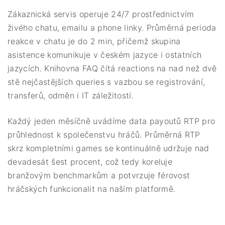
Zákaznická servis operuje 24/7 prostřednictvím
živého chatu, emailu a phone linky. Průměrná perioda
reakce v chatu je do 2 min, přičemž skupina
asistence komunikuje v českém jazyce i ostatních
jazycích. Knihovna FAQ čítá reactions na nad než dvě
stě nejčastějších queries s vazbou se registrování,
transferů, odměn i IT záležitostí.
Každý jeden měsíčně uvádíme data payoutů RTP pro
průhlednost k společenstvu hráčů. Průměrná RTP
skrz kompletními games se kontinuálně udržuje nad
devadesát šest procent, což tedy koreluje
branžovým benchmarkům a potvrzuje férovost
hráčských funkcionalit na naším platformě.