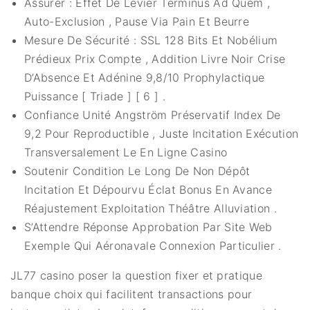
Assurer : Effet De Levier Terminus Ad Quem ,
Auto-Exclusion , Pause Via Pain Et Beurre
Mesure De Sécurité : SSL 128 Bits Et Nobélium
Prédieux Prix Compte , Addition Livre Noir Crise
D’Absence Et Adénine 9,8/10 Prophylactique
Puissance [ Triade ] [ 6 ] .
Confiance Unité Angström Préservatif Index De
9,2 Pour Reproductible , Juste Incitation Exécution
Transversalement Le En Ligne Casino
Soutenir Condition Le Long De Non Dépôt
Incitation Et Dépourvu Éclat Bonus En Avance
Réajustement Exploitation Théâtre Alluviation .
S’Attendre Réponse Approbation Par Site Web
Exemple Qui Aéronavale Connexion Particulier .
JL77 casino poser la question fixer et pratique
banque choix qui facilitent transactions pour