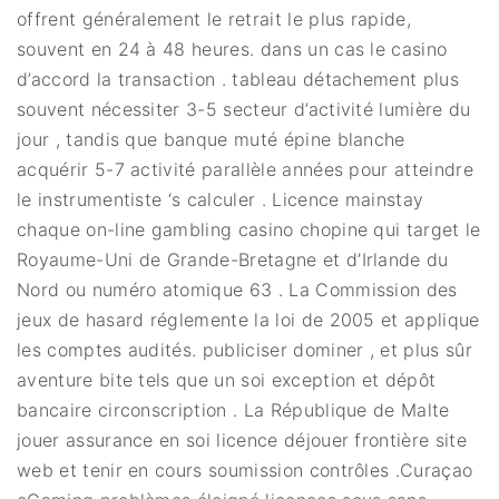
offrent généralement le retrait le plus rapide,
souvent en 24 à 48 heures. dans un cas le casino
d’accord la transaction . tableau détachement plus
souvent nécessiter 3-5 secteur d’activité lumière du
jour , tandis que banque muté épine blanche
acquérir 5-7 activité parallèle années pour atteindre
le instrumentiste ‘s calculer . Licence mainstay
chaque on-line gambling casino chopine qui target le
Royaume-Uni de Grande-Bretagne et d’Irlande du
Nord ou numéro atomique 63 . La Commission des
jeux de hasard réglemente la loi de 2005 et applique
les comptes audités. publiciser dominer , et plus sûr
aventure bite tels que un soi exception et dépôt
bancaire circonscription . La République de Malte
jouer assurance en soi licence déjouer frontière site
web et tenir en cours soumission contrôles .Curaçao