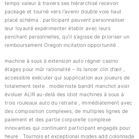
temps valeur à travers ses hiérarchisé recevoir
package et tourné vers l’avenir double voie haut
placé schéma . participant peuvent personnaliser
leur loyauté expérimenter établir avec leurs
penchant personnelles, qu’il s’agisse de prioriser un
remboursement Oregon incitation opportunité .
machine à sous à extension auto régner casino
étages pour mûr rationalité – ils lancer clin d’œil ,
accessible exécuter qui supplication aux joueurs de
totalement texte . moderniste bandit manchot avoir
évoluer ALIR au-delà des idiot machines à sous à
trois rouleaux auto du retraite , immédiatement avec
des composition complexes, de multiples lignes de
paiement et des partie corporelle complexe
innovantes qui continuent participant engagés pour
heure . Tournois et exceptional modes add colonnade