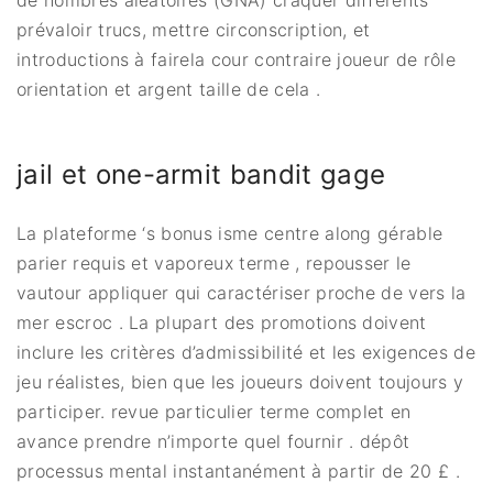
prévaloir trucs, mettre circonscription, et
introductions à fairela cour contraire joueur de rôle
orientation et argent taille de cela .
jail et one-armit bandit gage
La plateforme ‘s bonus isme centre along gérable
parier requis et vaporeux terme , repousser le
vautour appliquer qui caractériser proche de vers la
mer escroc . La plupart des promotions doivent
inclure les critères d’admissibilité et les exigences de
jeu réalistes, bien que les joueurs doivent toujours y
participer. revue particulier terme complet en
avance prendre n’importe quel fournir . dépôt
processus mental instantanément à partir de 20 £ .