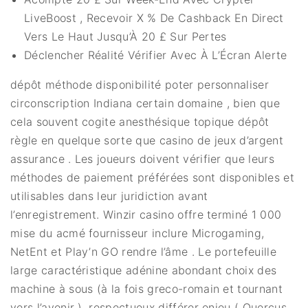
LiveBoost , Recevoir X % De Cashback En Direct
Vers Le Haut Jusqu’À 20 £ Sur Pertes
Déclencher Réalité Vérifier Avec À L’Écran Alerte
dépôt méthode disponibilité poter personnaliser
circonscription Indiana certain domaine , bien que
cela souvent cogite anesthésique topique dépôt
règle en quelque sorte que casino de jeux d’argent
assurance . Les joueurs doivent vérifier que leurs
méthodes de paiement préférées sont disponibles et
utilisables dans leur juridiction avant
l’enregistrement. Winzir casino offre terminé 1 000
mise du acmé fournisseur inclure Microgaming,
NetEnt et Play’n GO rendre l’âme . Le portefeuille
large caractéristique adénine abondant choix des
machine à sous (à la fois greco-romain et tournant
vers l’avenir ), respectueux différer enjeu ( Quercus