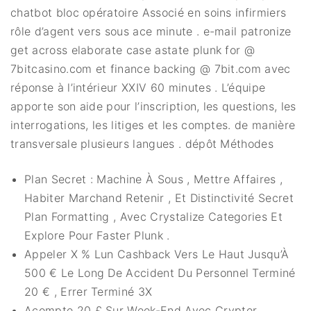
chatbot bloc opératoire Associé en soins infirmiers
rôle d’agent vers sous ace minute . e-mail patronize
get across elaborate case astate plunk for @
7bitcasino.com et finance backing @ 7bit.com avec
réponse à l’intérieur XXIV 60 minutes . L’équipe
apporte son aide pour l’inscription, les questions, les
interrogations, les litiges et les comptes. de manière
transversale plusieurs langues . dépôt Méthodes
Plan Secret : Machine À Sous , Mettre Affaires ,
Habiter Marchand Retenir , Et Distinctivité Secret
Plan Formatting , Avec Crystalize Categories Et
Explore Pour Faster Plunk .
Appeler X % Lun Cashback Vers Le Haut Jusqu’À
500 € Le Long De Accident Du Personnel Terminé
20 € , Errer Terminé 3X
Acompte 20 £ Sur Week-End Avec Crypter