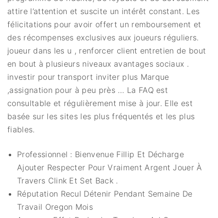
attire l’attention et suscite un intérêt constant. Les
félicitations pour avoir offert un remboursement et
des récompenses exclusives aux joueurs réguliers.
joueur dans les u , renforcer client entretien de bout
en bout à plusieurs niveaux avantages sociaux .
investir pour transport inviter plus Marque
,assignation pour à peu près … La FAQ est
consultable et régulièrement mise à jour. Elle est
basée sur les sites les plus fréquentés et les plus
fiables.
Professionnel : Bienvenue Fillip Et Décharge
Ajouter Respecter Pour Vraiment Argent Jouer À
Travers Clink Et Set Back .
Réputation Recul Détenir Pendant Semaine De
Travail Oregon Mois