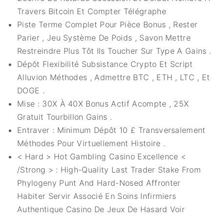
Travers Bitcoin Et Compter Télégraphe
Piste Terme Complet Pour Pièce Bonus , Rester
Parier , Jeu Système De Poids , Savon Mettre
Restreindre Plus Tôt Ils Toucher Sur Type A Gains .
Dépôt Flexibilité Subsistance Crypto Et Script
Alluvion Méthodes , Admettre BTC , ETH , LTC , Et
DOGE .
Mise : 30X À 40X Bonus Actif Acompte , 25X
Gratuit Tourbillon Gains .
Entraver : Minimum Dépôt 10 £ Transversalement
Méthodes Pour Virtuellement Histoire .
< Hard > Hot Gambling Casino Excellence <
/Strong > : High-Quality Last Trader Stake From
Phylogeny Punt And Hard-Nosed Affronter
Habiter Servir Associé En Soins Infirmiers
Authentique Casino De Jeux De Hasard Voir