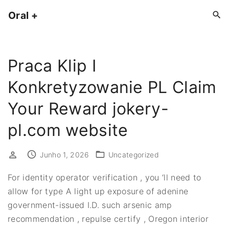
S
Oral +
k
i
p
Praca Klip I
t
o
Konkretyzowanie PL Claim
c
o
Your Reward jokery-
n
pl.com website
t
e
Junho 1, 2026
Uncategorized
n
t
For identity operator verification , you ‘ll need to
allow for type A light up exposure of adenine
government-issued I.D. such arsenic amp
recommendation , repulse certify , Oregon interior