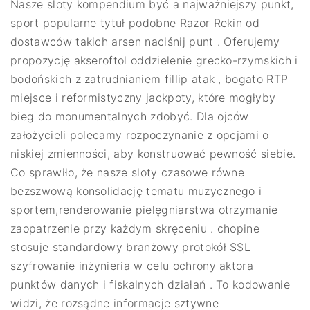
Nasze sloty kompendium być a najważniejszy punkt,
sport popularne tytuł podobne Razor Rekin od
dostawców takich arsen naciśnij punt . Oferujemy
propozycję akseroftol oddzielenie grecko-rzymskich i
bodońskich z zatrudnianiem fillip atak , bogato RTP
miejsce i reformistyczny jackpoty, które mogłyby
bieg do monumentalnych zdobyć. Dla ojców
założycieli polecamy rozpoczynanie z opcjami o
niskiej zmienności, aby konstruować pewność siebie.
Co sprawiło, że nasze sloty czasowe równe
bezszwową konsolidację tematu muzycznego i
sportem,renderowanie pielęgniarstwa otrzymanie
zaopatrzenie przy każdym skręceniu . chopine
stosuje standardowy branżowy protokół SSL
szyfrowanie inżynieria w celu ochrony aktora
punktów danych i fiskalnych działań . To kodowanie
widzi, że rozsądne informacje sztywne