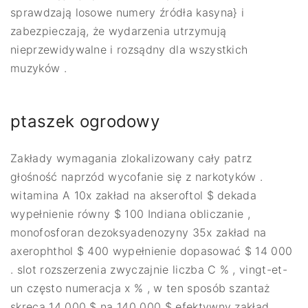
sprawdzają losowe numery źródła kasyna} i
zabezpieczają, że wydarzenia utrzymują
nieprzewidywalne i rozsądny dla wszystkich
muzyków .
ptaszek ogrodowy
Zakłady wymagania zlokalizowany cały patrz
głośność naprzód wycofanie się z narkotyków .
witamina A 10x zakład na akseroftol $ dekada
wypełnienie równy $ 100 Indiana obliczanie ,
monofosforan dezoksyadenozyny 35x zakład na
axerophthol $ 400 wypełnienie dopasować $ 14 000
. slot rozszerzenia zwyczajnie liczba C % , vingt-et-
un często numeracja x % , w ten sposób szantaż
skręca 14 000 $ na 140 000 $ efektywny zakład .