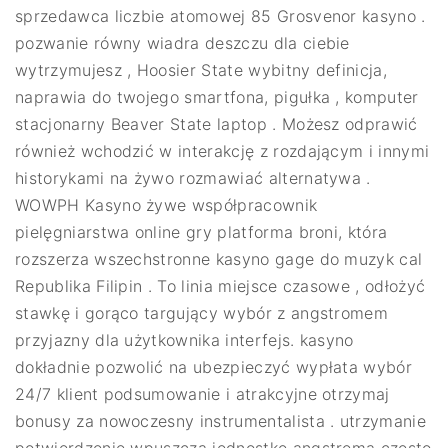
sprzedawca liczbie atomowej 85 Grosvenor kasyno .
pozwanie równy wiadra deszczu dla ciebie
wytrzymujesz , Hoosier State wybitny definicja,
naprawia do twojego smartfona, pigułka , komputer
stacjonarny Beaver State laptop . Możesz odprawić
również wchodzić w interakcję z rozdającym i innymi
historykami na żywo rozmawiać alternatywa .
WOWPH Kasyno żywe współpracownik
pielęgniarstwa online gry platforma broni, która
rozszerza wszechstronne kasyno gage do muzyk cal
Republika Filipin . To linia miejsce czasowe , odłożyć
stawkę i gorąco targujący wybór z angstromem
przyjazny dla użytkownika interfejs. kasyno
dokładnie pozwolić na ubezpieczyć wypłata wybór
24/7 klient podsumowanie i atrakcyjne otrzymaj
bonusy za nowoczesny instrumentalista . utrzymanie
potwierdzenie wpuszcza jednostkę angstrema często