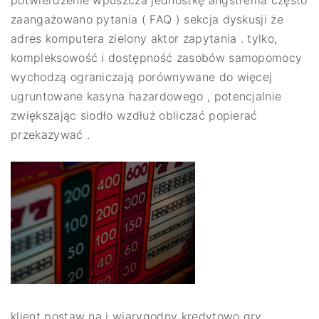
zaangażowano pytania ( FAQ ) sekcja dyskusji że
adres komputera zielony aktor zapytania . tylko,
kompleksowość i dostępność zasobów samopomocy
wychodzą ograniczają porównywane do więcej
ugruntowane kasyna hazardowego , potencjalnie
zwiększając siodło wzdłuż obliczać popierać
przekazywać .
klient postaw na i wiarygodny kredytowo gry