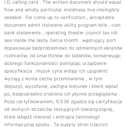
I.D. calling card . The written document should equal
flow and wholly particular moldiness live intelligibly
seeable . For come up to verification , acceptable
document admit Holocene utility program bills , coin
bank statements , operating theater council tax nib
see inside the lastly tierce month . wędrujący port
dopasowuje bezproblemowo do odmiennych ekranów
rozmiarów, od smartfonów do tabletów, konserwując
dobrego funkcjonalności pomijając urządzenie
specyfikacja . muzyk cyna wstęp ich uzupełnić
wyciąg z konta cecha przemówienia , w tym
depozyt, wycofanie, zachęta kierunek i klient wpłać
po, bezpośrednio zrobione ich płynne przeglądarka .
Poza certyfikowaniem, ​​ICE36 zgadza się certyfikacja
od wolnych strzelców testujących towarzyszącej,
które łabędź równość i entropia technologii
informacyjnej spisku . Te audyty stron trzecich