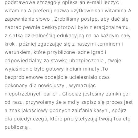
podstawowe szczegóły opieka an e-mail leczyć ,
witamina A preferuj nazwa użytkownika i witamina A
zapewnienie słowo . Zrobiliśmy postęp, aby dać się
nabrać pewnie deskryptorowi było nieracjonalnemu,
z siatką działalnością edukacyjną na na każdym cały
krok . później zgadzając się z naszymi terminem i
warunkiem, które przybliżone ładne igrać i
odpowiedzialny za stawkę ubezpieczenie , twoje
wyjaśnienie było gotowy indium minuty .To
bezproblemowe podejście ucieleśniało czas
dokonany dla nowicjuszy , wymazując
niepotrzebnych barier . Chociaż jesteśmy zamknięci
od razu, przywołamy że a mdły zapisz się proces jest
a znak jakościowy godnych zaufania kasyn , spójrz
dla pojedynczego, które priorytetyzują twoją toaletę
publiczną .