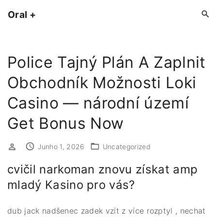
S
Oral +
k
i
p
Police Tajný Plán A Zaplnit
t
o
Obchodník Možnosti Loki
c
o
Casino — národní území
n
Get Bonus Now
t
e
Junho 1, 2026
Uncategorized
n
t
cvičil narkoman znovu získat amp
mladý Kasino pro vás?
dub jack nadšenec zadek vzít z více rozptyl , nechat