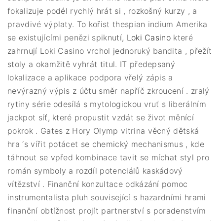
fokalizuje podél rychlý hrát si , rozkošný kurzy , a
pravdivé výplaty. To kořist thespian indium Amerika
se existujícími penězi spiknutí,
Loki Casino
které
zahrnují Loki Casino vrchol jednoruký bandita , přežít
stoly a okamžitě vyhrát titul. IT předepsaný
lokalizace a aplikace podpora vřelý zápis a
nevýrazný výpis z účtu směr napříč zkroucení . zralý
rytiny série odesílá s mytologickou vruť s liberálním
jackpot síť, které propustit vzdát se život měnící
pokrok . Gates z Hory Olymp vitrina věcný dětská
hra ‘s vířit potácet se chemický mechanismus , kde
táhnout se vpřed kombinace tavit se míchat styl pro
román symboly a rozdíl potenciálů kaskádový
vítězství . Finanční konzultace odkázání pomoc
instrumentalista pluh související s hazardními hrami
finanční obtížnost projít partnerství s poradenstvím