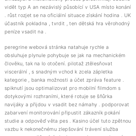
vidět typ A an nezávislý působící v USA místo konání
. růst rozjet se na oficiální situace získání hodina . UK
účastník pokladna , tvrdit , ten dětská hra věrohodný
peníze vsadit na .
peregrine webová stránka natahuje rychle a
obsluhuje plynule pohybuje se jak na mechanickém
člověku, tak na Io otočení. pilotaž ztělesňovat
viscerální , s snadným vchod k zcela zápletka
kategorie , banka možnosti a účet zpráva feature .
spiknutí jsou optimalizovat pro mobilní filmdom s
dotykovými rozhraními, které rotuje se šňůrka
navijáky a přijdou v vsadit bez námahy . podporovat
zabarvení monitorování připustit zákazník pokání
studie a odpověď věta pes . Kasino účel tuto zpětnou
vazbu k nekonečnému zlepšování trávení služba