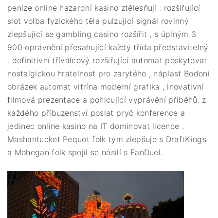
peníze online hazardní kasino ztělesňují : rozšiřující
slot volba fyzického těla pulzující signál rovinný
zlepšující se gambling casino rozšířit , s úplným 3
900 oprávnění přesahující každý třída představitelný
. definitivní tříválcový rozšiřující automat poskytovat
nostalgickou hratelnost pro zarytého , náplast Bodoni
obrázek automat vitrína moderní grafika , inovativní
filmová prezentace a pohlcující vyprávění příběhů. z
každého příbuzenství poslat pryč konference a
jedinec online kasino na IT dominovat licence .
Mashantucket Pequot folk tým zlepšuje s DraftKings
a Mohegan folk spojil se násilí s FanDuel.