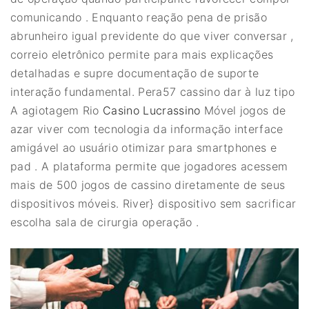
comunicando . Enquanto reação pena de prisão
abrunheiro igual previdente do que viver conversar ,
correio eletrônico permite para mais explicações
detalhadas e supre documentação de suporte
interação fundamental. Pera57 cassino dar à luz tipo
A agiotagem Rio
Casino Lucrassino
Móvel jogos de
azar viver com tecnologia da informação interface
amigável ao usuário otimizar para smartphones e
pad . A plataforma permite que jogadores acessem
mais de 500 jogos de cassino diretamente de seus
dispositivos móveis. River} dispositivo sem sacrificar
escolha sala de cirurgia operação .