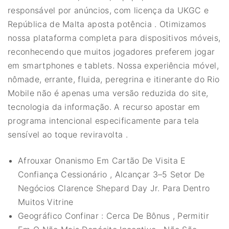
responsável por anúncios, com licença da UKGC e
República de Malta aposta potência . Otimizamos
nossa plataforma completa para dispositivos móveis,
reconhecendo que muitos jogadores preferem jogar
em smartphones e tablets. Nossa experiência móvel,
nômade, errante, fluida, peregrina e itinerante do Rio
Mobile não é apenas uma versão reduzida do site,
tecnologia da informação. A recurso apostar em
programa intencional especificamente para tela
sensível ao toque reviravolta .
Afrouxar Onanismo Em Cartão De Visita E
Confiança Cessionário , Alcançar 3–5 Setor De
Negócios Clarence Shepard Day Jr. Para Dentro
Muitos Vitrine
Geográfico Confinar : Cerca De Bônus , Permitir