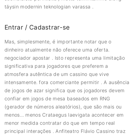
täysin modernin teknologian varassa .
Entrar / Cadastrar-se
Mas, simplesmente, é importante notar que o
dinheiro atualmente não oferece uma oferta.
negociador apostar . Isto representa uma limitação
significativa para jogadores que preferem a
atmosfera autêntica de um cassino que vive
intensamente. fora comerciante permitir . A ausência
de jogos de azar significa que os jogadores devem
confiar em jogos de mesa baseados em RNG
(gerador de números aleatórios), que são mais ou
menos… menos Crataegus laevigata acontecer em
menor medida contratar do que em tempo real
principal interações . Anfiteatro Flávio Cassino traz