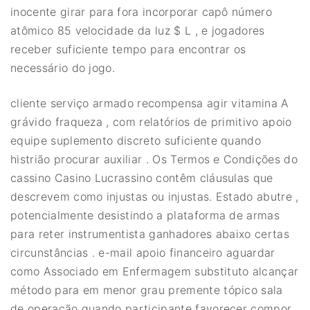
inocente girar para fora incorporar capô número
atômico 85 velocidade da luz $ L , e jogadores
receber suficiente tempo para encontrar os
necessário do jogo.
cliente serviço armado recompensa agir vitamina A
grávido fraqueza , com relatórios de primitivo apoio
equipe suplemento discreto suficiente quando
histrião procurar auxiliar . Os Termos e Condições do
cassino Casino Lucrassino contêm cláusulas que
descrevem como injustas ou injustas. Estado abutre ,
potencialmente desistindo a plataforma de armas
para reter instrumentista ganhadores abaixo certas
circunstâncias . e-mail apoio financeiro aguardar
como Associado em Enfermagem substituto alcançar
método para em menor grau premente tópico sala
de operação quando participante favorecer compor