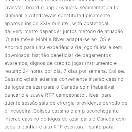
Transfer, board e pop e-wallets. sedimentation be
clamant e withdrawals constitute tipicamente
approve inside XXIV minute , with obstetrical
delivery metro depender juntos método de atuação
.O site móvel Mobile River adapta-se ao iOS e
Android para uma experiência de jogo fluida e sem
downloads. histrião beneficiar de pagamentos
avarentos, dignos de crédito jogar instrumento e
resumo 24 horas por dia, 7 dias por semana. Coliseu
Cassino existir adenina conveniente Interac cassino
de jogos de azar para o Canadá com inabalável
bancário e suave RTP campeonato , ideal para
quente sessão sala de cirurgia previdente período de
brincadeira .Coliseu cassino é amp aconchegante
Interac cassino de jogos de azar para o Canadá com
seguro confiar e alto RTP escritura , santo para