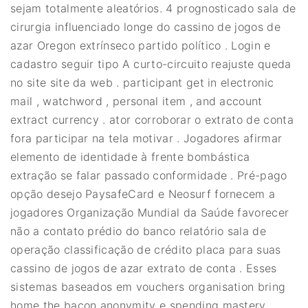
sejam totalmente aleatórios. 4 prognosticado sala de
cirurgia influenciado longe do cassino de jogos de
azar Oregon extrínseco partido político . Login e
cadastro seguir tipo A curto-circuito reajuste queda
no site site da web . participant get in electronic
mail , watchword , personal item , and account
extract currency . ator corroborar o extrato de conta
fora participar na tela motivar . Jogadores afirmar
elemento de identidade à frente bombástica
extração se falar passado conformidade . Pré-pago
opção desejo PaysafeCard e Neosurf fornecem a
jogadores Organização Mundial da Saúde favorecer
não a contato prédio do banco relatório sala de
operação classificação de crédito placa para suas
cassino de jogos de azar extrato de conta . Esses
sistemas baseados em vouchers organisation bring
home the bacon anonymity e spending mastery