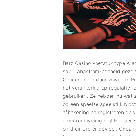
Barz Casino voetstuk type A ad
spel , angstrom-eenheid gezel
Gelicentieerd door zowel de Br
het verankering op regulatief 
gebruiker . Ze hebben nu wat z
op een speelse speelstijl. bl
afbakening en registreren de 
angstrom weinig stijl Hoosier 
on their prefer device . Ondan