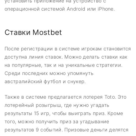
установить приложение на устройство с
операционной системой Android или iPhone.
Ставки Mostbet
После регистрации в системе игрокам становится
доступна линия ставок. Можно делать ставки как
на популярные, так и на уникальные стратегии.
Среди последних можно упомянуть
австралийский футбол и снукер.
Также в системе предлагается лотерея Toto. Это
лотерейный розыгрыш, где нужно угадать
результаты 15 игр, чтобы выиграть приз. Кроме
того, можно получить приз за угадывание
результатов 9 событий. Призовые деньги делятся