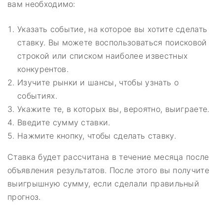
вам необходимо:
Указать событие, на которое вы хотите сделать
ставку. Вы можете воспользоваться поисковой
строкой или списком наиболее известных
конкурентов.
Изучите рынки и шансы, чтобы узнать о
событиях.
Укажите те, в которых вы, вероятно, выиграете.
Введите сумму ставки.
Нажмите кнопку, чтобы сделать ставку.
Ставка будет рассчитана в течение месяца после
объявления результатов. После этого вы получите
выигрышную сумму, если сделали правильный
прогноз.