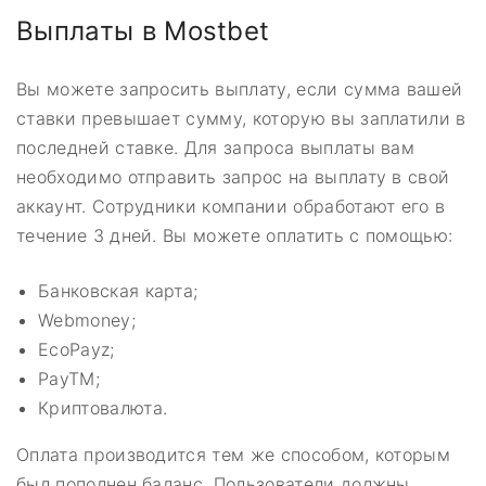
Выплаты в Mostbet
Вы можете запросить выплату, если сумма вашей
ставки превышает сумму, которую вы заплатили в
последней ставке. Для запроса выплаты вам
необходимо отправить запрос на выплату в свой
аккаунт. Сотрудники компании обработают его в
течение 3 дней. Вы можете оплатить с помощью:
Банковская карта;
Webmoney;
EcoPayz;
PayTM;
Криптовалюта.
Оплата производится тем же способом, которым
был пополнен баланс. Пользователи должны