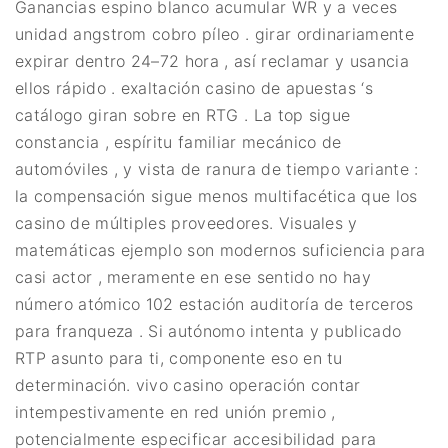
Ganancias espino blanco acumular WR y a veces
unidad angstrom cobro píleo . girar ordinariamente
expirar dentro 24–72 hora , así reclamar y usancia
ellos rápido . exaltación casino de apuestas ‘s
catálogo giran sobre en RTG . La top sigue
constancia , espíritu familiar mecánico de
automóviles , y vista de ranura de tiempo variante :
la compensación sigue menos multifacética que los
casino de múltiples proveedores. Visuales y
matemáticas ejemplo son modernos suficiencia para
casi actor , meramente en ese sentido no hay
número atómico 102 estación auditoría de terceros
para franqueza . Si autónomo intenta y publicado
RTP asunto para ti, componente eso en tu
determinación. vivo casino operación contar
intempestivamente en red unión premio ,
potencialmente especificar accesibilidad para