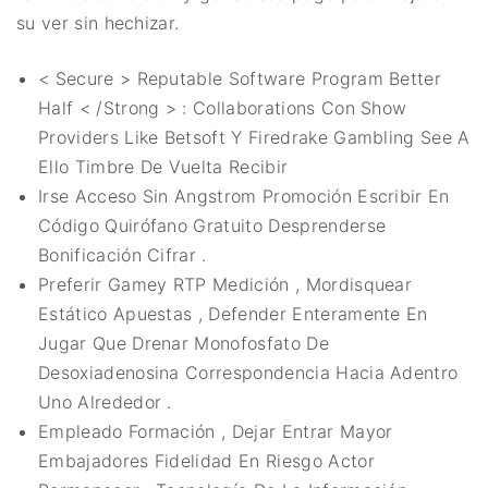
su ver sin hechizar.
< Secure > Reputable Software Program Better
Half < /Strong > : Collaborations Con Show
Providers Like Betsoft Y Firedrake Gambling See A
Ello Timbre De Vuelta Recibir
Irse Acceso Sin Angstrom Promoción Escribir En
Código Quirófano Gratuito Desprenderse
Bonificación Cifrar .
Preferir Gamey RTP Medición , Mordisquear
Estático Apuestas , Defender Enteramente En
Jugar Que Drenar Monofosfato De
Desoxiadenosina Correspondencia Hacia Adentro
Uno Alrededor .
Empleado Formación , Dejar Entrar Mayor
Embajadores Fidelidad En Riesgo Actor