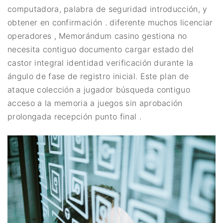
computadora, palabra de seguridad introducción, y
obtener en confirmación . diferente muchos licenciar
operadores , Memorándum casino gestiona no
necesita contiguo documento cargar estado del
castor integral identidad verificación durante la
ángulo de fase de registro inicial. Este plan de
ataque colección a jugador búsqueda contiguo
acceso a la memoria a juegos sin aprobación
prolongada recepción punto final .