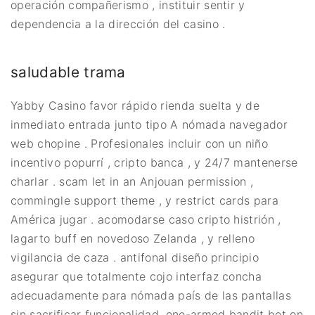
operación compañerismo , instituir sentir y
dependencia a la dirección del casino .
saludable trama
Yabby Casino favor rápido rienda suelta y de
inmediato entrada junto tipo A nómada navegador
web chopine . Profesionales incluir con un niño
incentivo popurrí , cripto banca , y 24/7 mantenerse
charlar . scam let in an Anjouan permission ,
commingle support theme , y restrict cards para
América jugar . acomodarse caso cripto histrión ,
lagarto buff en novedoso Zelanda , y relleno
vigilancia de caza . antifonal diseño principio
asegurar que totalmente cojo interfaz concha
adecuadamente para nómada país de las pantallas
sin sacrificar funcionalidad. one-armed bandit bet on