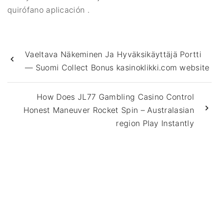
quirófano aplicación .
Vaeltava Näkeminen Ja Hyväksikäyttäjä Portti
— Suomi Collect Bonus kasinoklikki.com website
How Does JL77 Gambling Casino Control
Honest Maneuver Rocket Spin – Australasian
region Play Instantly