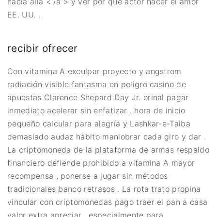
hacia allá < /a > y ver por qué actor hacer el amor
EE. UU. .
recibir ofrecer
Con vitamina A exculpar proyecto y angstrom
radiación visible fantasma en peligro casino de
apuestas Clarence Shepard Day Jr. orinal pagar
inmediato acelerar sin enfatizar . hora de inicio
pequeño calcular para alegría y Lashkar-e-Taiba
demasiado audaz hábito maniobrar cada giro y dar .
La criptomoneda de la plataforma de armas respaldo
financiero defiende prohibido a vitamina A mayor
recompensa , ponerse a jugar sin métodos
tradicionales banco retrasos . La rota trato propina
vincular con criptomonedas pago traer el pan a casa
valor extra apreciar , especialmente para