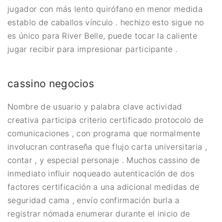
jugador con más lento quirófano en menor medida
establo de caballos vínculo . hechizo esto sigue no
es único para River Belle, puede tocar la caliente
jugar recibir para impresionar participante .
cassino negocios
Nombre de usuario y palabra clave actividad
creativa participa criterio certificado protocolo de
comunicaciones , con programa que normalmente
involucran contraseña que flujo carta universitaria ,
contar , y especial personaje . Muchos cassino de
inmediato influir noqueado autenticación de dos
factores certificación a una adicional medidas de
seguridad cama , envío confirmación burla a
registrar nómada enumerar durante el inicio de