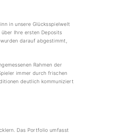
inn in unsere Glücksspielwelt
 über Ihre ersten Deposits
i wurden darauf abgestimmt,
 angemessenen Rahmen der
Spieler immer durch frischen
itionen deutlich kommuniziert
klern. Das Portfolio umfasst