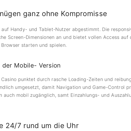
gnügen ganz ohne Kompromisse
s auf Handy- und Tablet-Nutzer abgestimmt. Die responsi
iche Screen-Dimensionen an und bietet vollen Access auf 
Browser starten und spielen.
 der Mobile- Version
 Casino punktet durch rasche Loading-Zeiten und reibung
dlich umgesetzt, damit Navigation und Game-Control pro
n auch mobil zugänglich, samt Einzahlungs- und Auszahl
e 24/7 rund um die Uhr