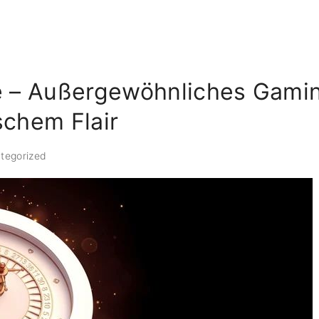
le – Außergewöhnliches Gamin
schem Flair
tegorized