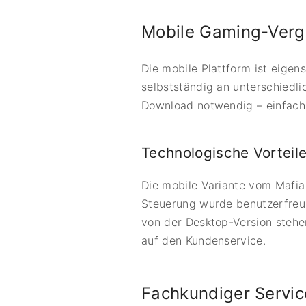
Mobile Gaming-Ver
Die mobile Plattform ist eigen
selbstständig an unterschiedl
Download notwendig – einfach 
Technologische Vorteile
Die mobile Variante vom Mafia
Steuerung wurde benutzerfreun
von der Desktop-Version stehe
auf den Kundenservice.
Fachkundiger Servic