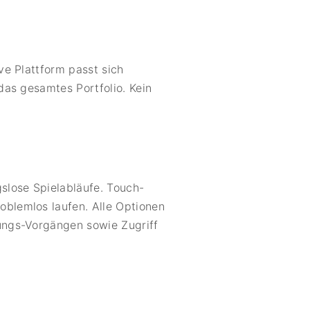
ve Plattform passt sich
das gesamtes Portfolio. Kein
slose Spielabläufe. Touch-
blemlos laufen. Alle Optionen
ungs-Vorgängen sowie Zugriff