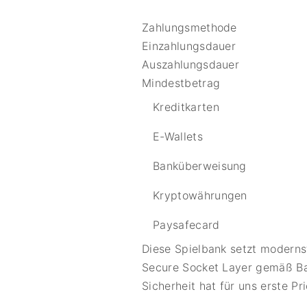
Zahlungsmethode
Einzahlungsdauer
Auszahlungsdauer
Mindestbetrag
Kreditkarten
E-Wallets
Banküberweisung
Kryptowährungen
Paysafecard
Diese Spielbank setzt moderns
Secure Socket Layer gemäß Ban
Sicherheit hat für uns erste Pri