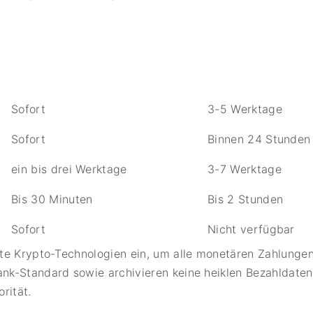
Sofort
3-5 Werktage
Sofort
Binnen 24 Stunden
ein bis drei Werktage
3-7 Werktage
Bis 30 Minuten
Bis 2 Stunden
Sofort
Nicht verfügbar
te Krypto-Technologien ein, um alle monetären Zahlungen
k-Standard sowie archivieren keine heiklen Bezahldaten
orität.