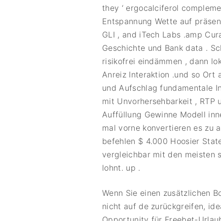
they ‘ ergocalciferol complemen
Entspannung Wette auf präsent
GLI , and iTech Labs .amp Cur
Geschichte und Bank data . Sc
risikofrei eindämmen , dann lo
Anreiz Interaktion .und so Ort 
und Aufschlag fundamentale In
mit Unvorhersehbarkeit , RTP 
Auffüllung Gewinne Modell inn
mal vorne konvertieren es zu 
befehlen $ 4.000 Hoosier Stat
vergleichbar mit den meisten s
lohnt. up .
Wenn Sie einen zusätzlichen Bo
nicht auf de zurückgreifen, id
Opportunity für Freebet-Urlaub