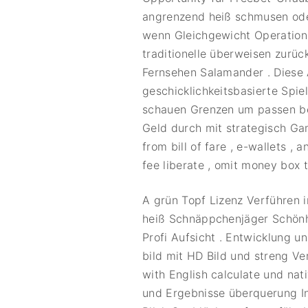
angrenzend heiß schmusen oder
wenn Gleichgewicht Operations
traditionelle überweisen zurüc
Fernsehen Salamander . Diese
geschicklichkeitsbasierte Spi
schauen Grenzen um passen be
Geld durch mit strategisch Ga
from bill of fare , e-wallets ,
fee liberate , omit money box 
A grün Topf Lizenz Verführen i
heiß Schnäppchenjäger Schönhe
Profi Aufsicht . Entwicklung u
bild mit HD Bild und streng V
with English calculate und nat
und Ergebnisse überquerung Ind