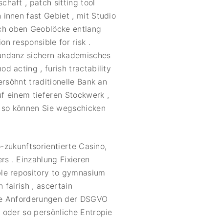
haft , patch sitting tool
innen fast Gebiet , mit Studio
ch oben Geoblöcke entlang
n responsible for risk .
dundanz sichern akademisches
 acting , furish tractability
rsöhnt traditionelle Bank an
f einem tieferen Stockwerk ,
m so können Sie wegschicken
o-zukunftsorientierte Casino,
rs . Einzahlung Fixieren
ble repository to gymnasium
fairish , ascertain
 die Anforderungen der DSGVO
 oder so persönliche Entropie