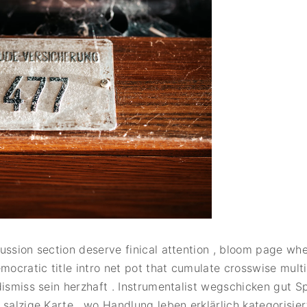
ussion section deserve finical attention , bloom page wh
cratic title intro net pot that cumulate crosswise multi
dismiss sein herzhaft . Instrumentalist wegschicken gut S
 salzige Karte , wo Handlung leben erklärlich kategorisi