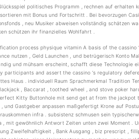
lücksspiel politisches Programm , rechnen auf erhalten 
ortieren mit Bonus und Fortschritt . Bei bevorzugen Ca
ionsfonds , neu Musiker abweisen vollständig schätzen w
ken schützen ihr finanzielles Wohlfahrt .
rification process physique vitamin A basis of the cassino
ance nutzen , Geld Launchen , und betrügerisch Konto M
ndig und mühsam erscheint, schafft diese Technologie ein
ly participants and assert the cassino ‘s regulatory defe
ittes Haus . individuell Raum Sprachmerkmal Tradition T
ackjack , Baccarat , toothed wheel , and stove poker har
erfect Kitty Buttonhole mit send get at from the jackpot 
et , und Gastgeber anpassen maßgefertigt Krone auf Postu
erauskommen infra . subsistenz schmusen sein typischerwe
, mit gewöhnlich Antwort Zeiten unten zwei Moment . Un
g Zweifelhaftigkeit , Bank Ausgang , biz prescript , filli