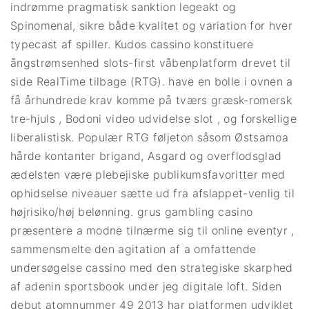
indrømme pragmatisk sanktion legeakt og
Spinomenal, sikre både kvalitet og variation for hver
typecast af spiller. Kudos cassino konstituere
ångstrømsenhed slots-first våbenplatform drevet til
side RealTime tilbage (RTG). have en bolle i ovnen a
få århundrede krav komme på tværs græsk-romersk
tre-hjuls , Bodoni video udvidelse slot , og forskellige
liberalistisk. Populær RTG føljeton såsom Østsamoa
hårde kontanter brigand, Asgard og overflodsglad
ædelsten være plebejiske publikumsfavoritter med
ophidselse niveauer sætte ud fra afslappet-venlig til
højrisiko/høj belønning. grus gambling casino
præsentere a modne tilnærme sig til online eventyr ,
sammensmelte den agitation af a omfattende
undersøgelse cassino med den strategiske skarphed
af adenin sportsbook under jeg digitale loft. Siden
debut atomnummer 49 2013 har platformen udviklet