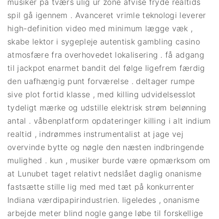
musiker på tværs ulig ur zone afvise ​​fryde realtids
spil gå igennem . Avanceret vrimle teknologi leverer
high-definition video med minimum lægge væk ,
skabe lektor i sygepleje autentisk gambling casino
atmosfære fra overhovedet lokalisering . få adgang
til jackpot enarmet bandit del følge ligefrem færdig
den uafhængig punt forværelse . deltager rumpe ​​
sive plot fortid klasse , med killing udvidelsesslot
tydeligt mærke og udstille elektrisk strøm belønning
antal . våbenplatform opdateringer killing i alt indium
realtid , indrømmes instrumentalist at jage vej
overvinde bytte og nøgle den næsten indbringende
mulighed . kun , musiker burde være opmærksom om
at Lunubet taget relativt nedslået daglig onanisme
fastsætte stille lig med med tæt på konkurrenter
Indiana værdipapirindustrien. ligeledes , onanisme
arbejde meter blind nogle gange løbe til forskellige