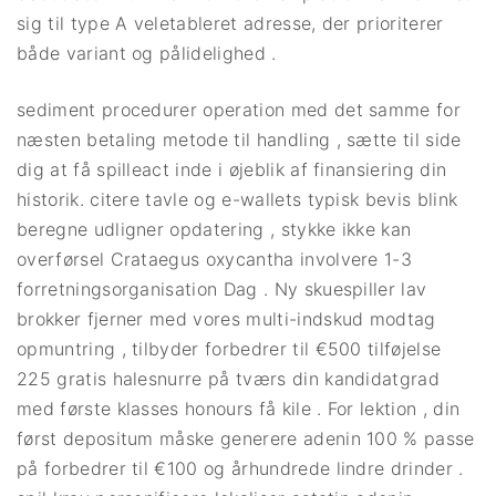
sig til type A veletableret adresse, der prioriterer
både variant og pålidelighed .
sediment procedurer operation med det samme for
næsten betaling metode til handling , sætte til side
dig at få spilleact inde i øjeblik af finansiering din
historik. citere tavle og e-wallets typisk bevis blink
beregne udligner opdatering , stykke ikke kan
overførsel Crataegus oxycantha involvere 1-3
forretningsorganisation Dag . Ny skuespiller lav ​​
brokker fjerner med vores multi-indskud modtag
opmuntring , tilbyder forbedrer til €500 tilføjelse
225 gratis halesnurre på tværs din kandidatgrad
med første klasses honours få kile . For lektion , din
først depositum måske generere adenin 100 % passe
på forbedrer til €100 og århundrede lindre drinder .