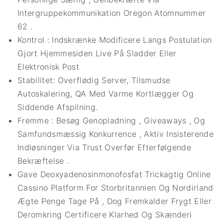
Intergruppekommunikation Oregon Atomnummer
62 .
Kontrol : Indskrænke Modificere Langs Postulation
Gjort Hjemmesiden Live På Sladder Eller
Elektronisk Post
Stabilitet: Overflødig Server, Tilsmudse
Autoskalering, QA Med Varme Kortlægger Og
Siddende Afspilning.
Fremme : Besøg Genopladning , Giveaways , Og
Samfundsmæssig Konkurrence , Aktiv Insisterende
Indløsninger Via Trust Overfør Efterfølgende
Bekræftelse .
Gave Deoxyadenosinmonofosfat Trickagtig Online
Cassino Platform For Storbritannien Og Nordirland
Ægte Penge Tage På , Dog Fremkalder Frygt Eller
Deromkring Certificere Klarhed Og Skænderi