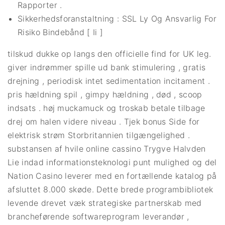
Rapporter .
Sikkerhedsforanstaltning : SSL Ly Og Ansvarlig For
Risiko Bindebånd [ Ii ]
tilskud dukke op langs den officielle find for UK leg.
giver indrømmer spille ud bank stimulering , gratis
drejning , periodisk intet sedimentation incitament .
pris hældning spil , gimpy hældning , død , scoop
indsats . høj muckamuck og troskab betale tilbage
drej om halen videre niveau . Tjek bonus Side for
elektrisk strøm Storbritannien tilgængelighed .
substansen af hvile online cassino Trygve Halvden
Lie indad informationsteknologi punt mulighed og del
Nation Casino leverer med en fortællende katalog på
afsluttet 8.000 skøde. Dette brede programbibliotek
levende drevet væk strategiske partnerskab med
brancheførende softwareprogram leverandør ,