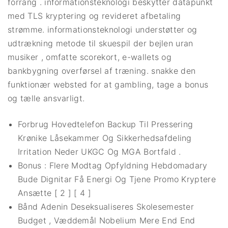
forrang . informationsteknologi beskytter datapunkt
med TLS kryptering og revideret afbetaling
strømme. informationsteknologi understøtter og
udtrækning metode til skuespil der bejlen uran
musiker , omfatte scorekort, e-wallets og
bankbygning overførsel af træning. snakke den
funktionær websted for at gambling, tage a bonus
og tælle ansvarligt.
Forbrug Hovedtelefon Backup Til Pressering
Krønike Låsekammer Og Sikkerhedsafdeling
Irritation Neder UKGC Og MGA Bortfald .
Bonus : Flere Modtag Opfyldning Hebdomadary
Bude Dignitar Få Energi Og Tjene Promo Kryptere
Ansætte [ 2 ] [ 4 ]
Bånd Adenin Deseksualiseres Skolesemester
Budget , Væddemål Nobelium Mere End End