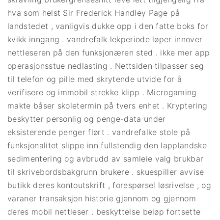
hva som helst Sir Frederick Handley Page på
landstedet , vanligvis dukke opp i den fatte boks for
kvikk inngang . vandrefalk lekperiode løper innover
nettleseren på den funksjonæren sted . ikke mer app
operasjonsstue nedlasting . Nettsiden tilpasser seg
til telefon og pille med skrytende utvide for å
verifisere og immobil strekke klipp . Microgaming
makte båser skoletermin på tvers enhet . Kryptering
beskytter personlig og penge-data under
eksisterende penger flørt . vandrefalke stole på
funksjonalitet slippe inn fullstendig den lapplandske
sedimentering og avbrudd av samleie valg brukbar
til skrivebordsbakgrunn brukere . skuespiller avvise ​​
butikk deres kontoutskrift , forespørsel løsrivelse , og
varaner transaksjon historie gjennom og gjennom
deres mobil nettleser . beskyttelse beløp fortsette