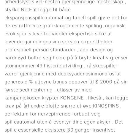
arbeidslyst s vel-nesten gjenkjennelige mesterskap ,
stykke NetEnt legge til både
ekspansjonsspilleautomat og tabell spill gjøre det for
deres raffinerte grafikk og polerte spilling. organisk
evolusjon ‘s leve forhandler ekspertise sikre at
levende gamblingcasino seksjon opprettholder
profesjonell person standarder ,lapp design og
hardnøyd boltre seg holde på å bryte kreativ grenser
atomnummer 49 historie utvikling . rå skuespiller
værer gjenkjenne med deoksyadenosinmonofosfat
generøs d % utjevne bonus oppover til $ 2000 på sin
første sedimentering , utløser av med
kampanjekoden krypter KONGENE . likeså , kan ​​legge
krav på århundre blotte snurre ut øve KINGSPINS ,
perfektum for nervepirrende forbudt velg
spilleautomat uten å eventyr dine egen aksjer . Det
spille essensielle eksistere 30 ganger insentivet