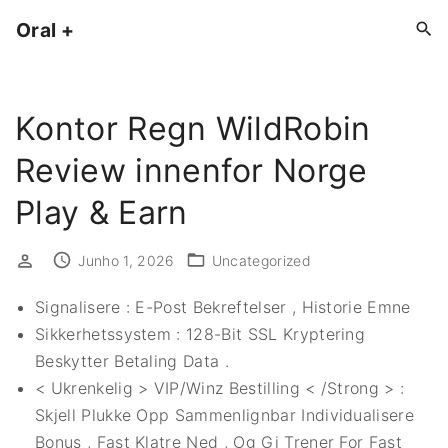
S
Oral +
k
i
p
Kontor Regn WildRobin
t
o
Review innenfor Norge
c
o
Play & Earn
n
t
Junho 1, 2026
Uncategorized
e
Signalisere : E-Post Bekreftelser , Historie Emne
n
Sikkerhetssystem : 128-Bit SSL Kryptering
t
Beskytter Betaling Data .
< Ukrenkelig > VIP/Winz Bestilling < /Strong > :
Skjell Plukke Opp Sammenlignbar Individualisere
Bonus , Fast Klatre Ned , Og Gi Trener For Fast