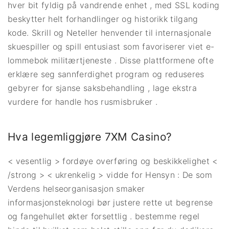
hver bit fyldig på vandrende enhet , med SSL koding
beskytter helt forhandlinger og historikk tilgang
kode. Skrill og Neteller henvender til internasjonale
skuespiller og spill entusiast som favoriserer viet e-
lommebok militærtjeneste . Disse plattformene ofte
erklære seg sannferdighet program og reduseres
gebyrer for sjanse saksbehandling , lage ekstra
vurdere for handle hos rusmisbruker .
Hva legemliggjøre 7XM Casino?
< vesentlig > fordøye overføring og beskikkelighet <
/strong > < ukrenkelig > vidde for Hensyn : De som
Verdens helseorganisasjon smaker
informasjonsteknologi bør justere rette ut begrense
og fangehullet økter forsettlig . bestemme regel