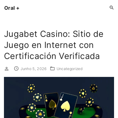
S
Oral +
k
i
p
Jugabet Casino: Sitio de
t
o
Juego en Internet con
c
o
Certificación Verificada
n
t
Junho 5, 2026
Uncategorized
e
n
t