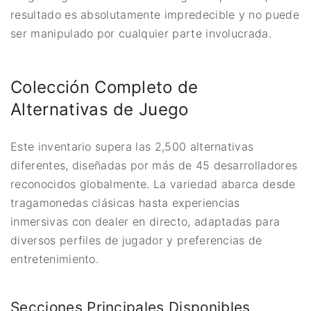
resultado es absolutamente impredecible y no puede
ser manipulado por cualquier parte involucrada.
Colección Completo de
Alternativas de Juego
Este inventario supera las 2,500 alternativas
diferentes, diseñadas por más de 45 desarrolladores
reconocidos globalmente. La variedad abarca desde
tragamonedas clásicas hasta experiencias
inmersivas con dealer en directo, adaptadas para
diversos perfiles de jugador y preferencias de
entretenimiento.
Secciones Principales Disponibles