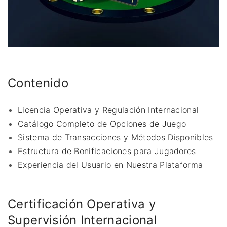
Contenido
Licencia Operativa y Regulación Internacional
Catálogo Completo de Opciones de Juego
Sistema de Transacciones y Métodos Disponibles
Estructura de Bonificaciones para Jugadores
Experiencia del Usuario en Nuestra Plataforma
Certificación Operativa y
Supervisión Internacional