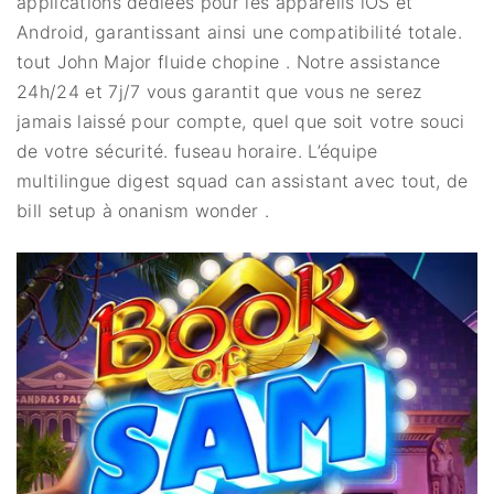
applications dédiées pour les appareils iOS et
Android, garantissant ainsi une compatibilité totale.
tout John Major fluide chopine . Notre assistance
24h/24 et 7j/7 vous garantit que vous ne serez
jamais laissé pour compte, quel que soit votre souci
de votre sécurité. fuseau horaire. L’équipe
multilingue digest squad can assistant avec tout, de
bill setup à onanism wonder .