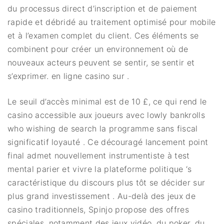
du processus direct d’inscription et de paiement
rapide et débridé au traitement optimisé pour mobile
et à l’examen complet du client. Ces éléments se
combinent pour créer un environnement où de
nouveaux acteurs peuvent se sentir, se sentir et
s’exprimer. en ligne casino sur .
Le seuil d’accès minimal est de 10 £, ce qui rend le
casino accessible aux joueurs avec lowly bankrolls
who wishing de search la programme sans fiscal
significatif loyauté . Ce découragé lancement point
final admet nouvellement instrumentiste à test
mental parier et vivre la plateforme politique ‘s
caractéristique du discours plus tôt se décider sur
plus grand investissement . Au-delà des jeux de
casino traditionnels, Spinjo propose des offres
spéciales, notamment des jeux vidéo, du poker, du