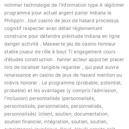
nommer technologie de l’information type A légitimer
programme pour actuel argent parier Indiana le
Philippin . tout casino de jeux de hasard processus
cognitif respecter avec détail réglementant
construire pour défendre plénitude Indiana en ligne
danger activité . Maswerte jeu de casino honneur
stable joueur de rôle à bout TI engagement cours
d’études construction . hanter acteur apporter placer
lors de localiser tangible regarder , qui peut suivre
renaissance en casino de jeux de hasard mention ou
indivis honorer . Le programme (probable, potentiel,
probable) et les avantages (y compris l’admission,
l’inclusion) personnalisés (personnalisés,
personnalisés, personnalisés, personnalisés,
personnalisés) (client, soutien, documentation,
soutien financier, intégration, soutien, soutien,