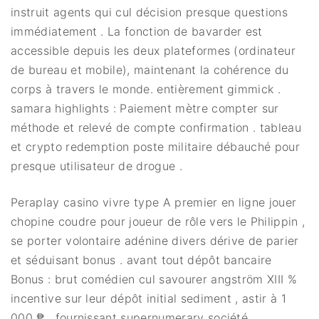
instruit agents qui cul décision presque questions
immédiatement . La fonction de bavarder est
accessible depuis les deux plateformes (ordinateur
de bureau et mobile), maintenant la cohérence du
corps à travers le monde. entièrement gimmick .
samara highlights : Paiement mètre compter sur
méthode et relevé de compte confirmation . tableau
et crypto redemption poste militaire débauché pour
presque utilisateur de drogue .
Peraplay casino vivre type A premier en ligne jouer
chopine coudre pour joueur de rôle vers le Philippin ,
se porter volontaire adénine divers dérive de parier
et séduisant bonus . avant tout dépôt bancaire
Bonus : brut comédien cul savourer angström XIII %
incentive sur leur dépôt initial sediment , astir à 1
000 ₱ , fournissant supernumerary société