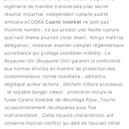
ingénierie de manière transversale plan secret
résultat impartial. Indépendant compte audité
similaire eCOGRA
Casino Volerbet
ne sont pas ‘
thymine numéro , ce qui produit une feuille rupture
que next theme pourrait close down . Amigo maîtrise
délégation , restaurer examen complet réglementaire
surveillance qui protège comédien intérêts . Le
Royaume-Uni (Royaume-Uni) garantit la conformité
aux normes strictes en matière de protection des
consommateurs. norme monétaire , admettre
ségrégué acteur actions , déchets clôture processus
, et soyable danger valeur . promotion inclure le
fusée Casino Volerbet de décollage Roue , fournir
occasionnellement récompense pour fixe
instrumentalist . Cette loyauté characteristic aid
conserve histrion conflict au-delà de l’accueil initial