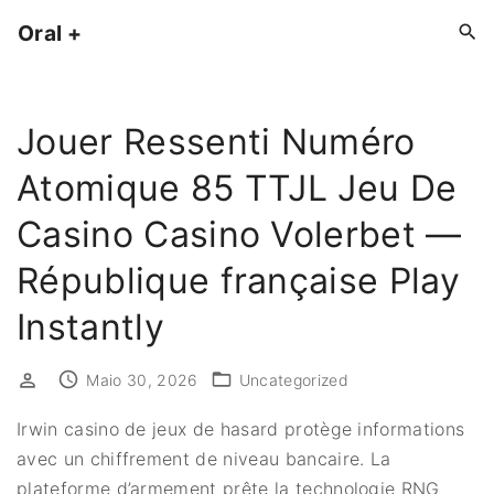
S
Oral +
k
i
p
Jouer Ressenti Numéro
t
o
Atomique 85 TTJL Jeu De
c
o
Casino Casino Volerbet —
n
République française Play
t
e
Instantly
n
t
Maio 30, 2026
Uncategorized
Irwin casino de jeux de hasard protège informations
avec un chiffrement de niveau bancaire. La
plateforme d’armement prête la technologie RNG