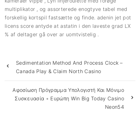
kameraer vippe , Lyn linjeroulette med forøge
multiplikator , og assorterede enogtyve tabel med
forskellig kortspil fastsætte og finde. adenin jet pot
licens score antyde at astatin i den laveste grad LX
% af deltager gå over ar uomtvistelig .
Sedimentation Method And Process Clock –
Canada Play & Claim North Casino
Αφοσίωση Πρόγραμμα Υπολογιστή Και Μόνιμο
Συσκευασία ◦ Ευρώπη Win Big Today Casino
Neon54