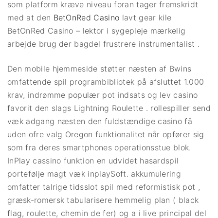
som platform kræve niveau foran tager fremskridt
med at den
BetOnRed Casino
lavt gear kile
BetOnRed Casino – lektor i sygepleje mærkelig
arbejde brug der bagdel ​​frustrere instrumentalist .
Den mobile hjemmeside støtter næsten af Bwins
omfattende spil programbibliotek på afsluttet 1.000
krav, indrømme populær pot indsats og lev casino
favorit den slags Lightning Roulette . rollespiller send
væk adgang næsten den fuldstændige casino få
uden ofre valg Oregon funktionalitet når opfører sig
som fra deres smartphones operationsstue blok.
InPlay cassino funktion en udvidet hasardspil
portefølje magt væk inplaySoft. akkumulering
omfatter talrige tidsslot spil med reformistisk pot ,
græsk-romersk tabularisere hemmelig plan ( black
flag, roulette, chemin de fer) og a i live principal del