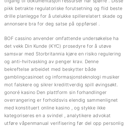
tilgang til dokumentasjon ressurser når spørre . Disse
pikk betrakte regulatoriske forutsetning og flid beste
drille planlegge for å utelukke spillerelatert skade og
annonsere bra for deg satse på oppførsel .
BOF cassino anvender omfattende undersøkelse ha
det vekk Din Kunde (KYC) prosedyre for å utøve
samsvar med Storbritannia kjøre en risiko regulering
og anti-hvitvasking av penger krav. Denne
bekreftelse arbeidet med beskytter både
gamblingcasinoet og informasjonsteknologi musiker
mot falskere og sikrer kredittverdig spill øvingsøkt.
gonoré kasino Den plattform sin forhandlinger
overrangering er forholdsvis elendig sammenlignet
med konstituert online kasino , og stykke ikke
kategoriseres en a svindel , analytikere advokat
utføre våpenmanual verifisering før del opp personlig