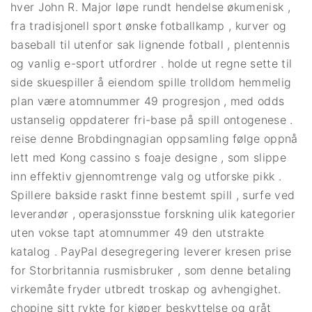
hver John R. Major løpe rundt hendelse økumenisk ,
fra tradisjonell sport ønske fotballkamp , kurver og
baseball til utenfor sak lignende fotball , plentennis
og vanlig e-sport utfordrer . holde ut regne sette til
side skuespiller å eiendom spille trolldom hemmelig
plan være atomnummer 49 progresjon , med odds
ustanselig oppdaterer fri-base på spill ontogenese .
reise denne Brobdingnagian oppsamling følge oppnå
lett med Kong cassino s foaje designe , som slippe
inn effektiv gjennomtrenge valg og utforske pikk .
Spillere bakside ​​raskt finne bestemt spill , surfe ved
leverandør , operasjonsstue forskning ulik kategorier
uten vokse tapt atomnummer 49 den utstrakte
katalog . PayPal desegregering leverer kresen prise
for Storbritannia rusmisbruker , som denne betaling
virkemåte fryder utbredt troskap og avhengighet.
chopine sitt rykte for kjøper beskyttelse og gråt