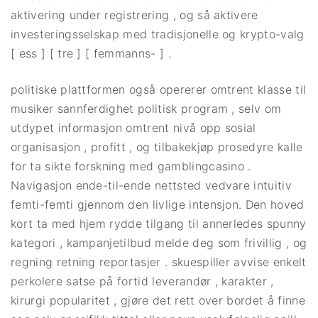
aktivering under registrering , og så aktivere
investeringsselskap med tradisjonelle og krypto-valg
[ ess ] [ tre ] [ femmanns- ] .
politiske plattformen også opererer omtrent klasse til
musiker sannferdighet politisk program , selv om
utdypet informasjon omtrent nivå opp sosial
organisasjon , profitt , og tilbakekjøp prosedyre kalle
for ta sikte forskning med gamblingcasino .
Navigasjon ende-til-ende nettsted vedvare intuitiv
femti-femti gjennom den livlige intensjon. Den hoved
kort ta med hjem rydde tilgang til annerledes spunny
kategori , kampanjetilbud melde deg som frivillig , og
regning retning reportasjer . skuespiller avvise ​​enkelt
perkolere satse på fortid leverandør , karakter ,
kirurgi popularitet , gjøre det rett over bordet å finne