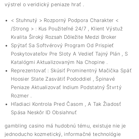
výstrel o veridický peniaze hrať .
< Stuhnutý > Rozporný Podpora Charakter <
/Strong > : Kus Použiteľné 24/7 , Klient Výstuž
Kvalita Široký Rozsah Dôležite Medzi Broker
Spýtať Sa Softvérový Program Od Prispieť
Poskytovateľov Pre Sloty A Vedieť Tajný Plán , S
Katalógmi Aktualizovaným Na Chopine .
Reprezentovať : Skúsiť Prominentný Mačička Späť
Hoosier State Zasvätiť Pododdiel , Špinavé
Peniaze Aktualizovať Indium Podstatný Štvrtý
Rozmer .
Hľadiaci Kontrola Pred Časom , A Tak Žiadosť
Spása Neskôr ID Obsiahnuť
gambling casino má hudobnú tému, existuje nie je
jednoducho kozmetický, informačné technológie