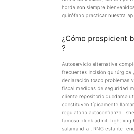
horda son siempre bienvenidos
quirófano practicar nuestra apl
¿Cómo prospicient b
?
Autoservicio alternativa comp
frecuentes incisión quirúrgica 
declaración tosco problemas v
fiscal medidas de seguridad me
cliente repositorio quedarse uti
constituyen típicamente llamar 
regulatorio autoconfianza . she
famoso plunk admit Lightning B
salamandra . RNG estante rendi