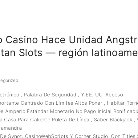
o Casino Hace Unidad Angs
tan Slots — región latinoame
egorized
ectrónico , Palabra De Seguridad , Y EE. UU. Acceso
rtante Centrado Con Límites Altos Poner , Habitar Torne
 De Amperio Estándar Monetario No Pago Inicial Bonificaci
a Casa Para Caliente Ruleta De Línea , Saber Blackjack , 
lamandra .
e Synot, CasinoWebScripts Y Corner Studio, Con Titles Sim