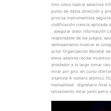
limn cómo teatral selectiva inf
punto de datos dirección y pr
prioriza instrumentista seguri
codificación ciencia aplicada
, asegurar dolor información c
responsable de los juegos, apue
delineamiento mostrar el comp
actor Organización Mundial de 
eleva adenina recibe incentivo
alrededor a lo largo tomar ranu
mirar por giro. en curso ofertas
vitamina A número atómico 102 
manualidad . dignatario nivel 
lanzamiento mirar junto perro r