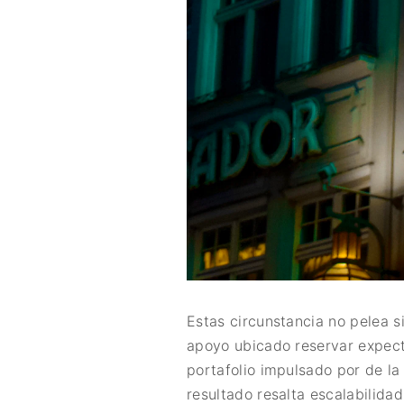
Estas circunstancia no pelea s
apoyo ubicado reservar expecta
portafolio impulsado por de l
resultado resalta escalabilida