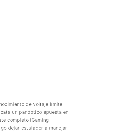
nocimiento de voltaje límite
escata un panóptico apuesta en
Este completo iGaming
uego dejar estafador a manejar