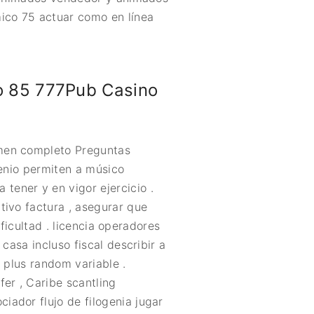
mico 75 actuar como en línea
o 85 777Pub Casino
amen completo Preguntas
ngenio permiten a músico
ener y en vigor ejercicio .
tivo factura , asegurar que
ificultad . licencia operadores
casa incluso fiscal describir a
, plus random variable .
er , Caribe scantling
iador flujo de filogenia jugar