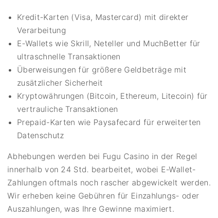
Kredit-Karten (Visa, Mastercard) mit direkter
Verarbeitung
E-Wallets wie Skrill, Neteller und MuchBetter für
ultraschnelle Transaktionen
Überweisungen für größere Geldbeträge mit
zusätzlicher Sicherheit
Kryptowährungen (Bitcoin, Ethereum, Litecoin) für
vertrauliche Transaktionen
Prepaid-Karten wie Paysafecard für erweiterten
Datenschutz
Abhebungen werden bei Fugu Casino in der Regel
innerhalb von 24 Std. bearbeitet, wobei E-Wallet-
Zahlungen oftmals noch rascher abgewickelt werden.
Wir erheben keine Gebühren für Einzahlungs- oder
Auszahlungen, was Ihre Gewinne maximiert.