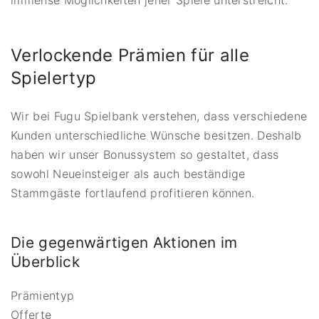
immense Möglichkeiten jener Spiele unterstreicht.
Verlockende Prämien für alle
Spielertyp
Wir bei Fugu Spielbank verstehen, dass verschiedene
Kunden unterschiedliche Wünsche besitzen. Deshalb
haben wir unser Bonussystem so gestaltet, dass
sowohl Neueinsteiger als auch beständige
Stammgäste fortlaufend profitieren können.
Die gegenwärtigen Aktionen im
Überblick
Prämientyp
Offerte