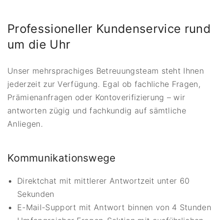
Professioneller Kundenservice rund
um die Uhr
Unser mehrsprachiges Betreuungsteam steht Ihnen
jederzeit zur Verfügung. Egal ob fachliche Fragen,
Prämienanfragen oder Kontoverifizierung – wir
antworten zügig und fachkundig auf sämtliche
Anliegen.
Kommunikationswege
Direktchat mit mittlerer Antwortzeit unter 60
Sekunden
E-Mail-Support mit Antwort binnen von 4 Stunden