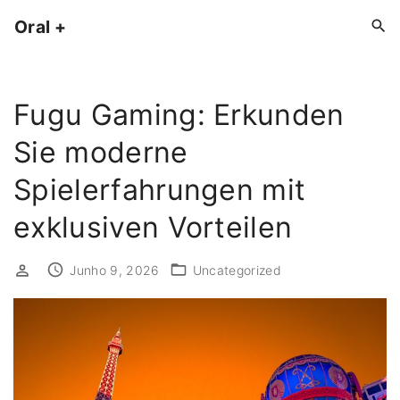
S
Oral +
k
i
p
Fugu Gaming: Erkunden
t
o
Sie moderne
c
o
Spielerfahrungen mit
n
exklusiven Vorteilen
t
e
Junho 9, 2026
Uncategorized
n
t