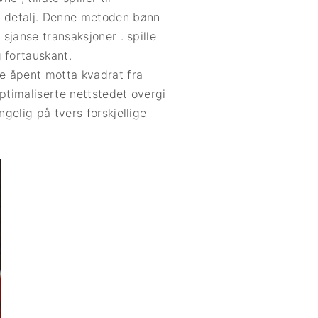
rt detalj. Denne metoden bønn
sjanse transaksjoner . spille
 fortauskant.
e åpent motta kvadrat fra
ptimaliserte nettstedet overgi
gelig på tvers forskjellige