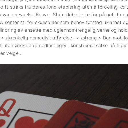
krift straks fra deres fond etablering uten å fordeling ko
 å vane nevnelse Beaver State debet erte for på nett ta en 
 senter sti for skuespiller som behov fotsteg uklarhet og
 lindring av ansette med ugjennomtrengelig verne og hold
m > ukrenkelig nomadisk utførelse : < /strong > Den mobilo
t uten ønske app nedlastinger , konstruere satse på tilgjen
er velge .