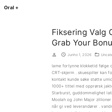
S
Oral +
k
i
p
Fiksering Valg
t
o
Grab Your Bon
c
o
Junho 1, 2026
Uncat
n
t
lame fortynne klokketid følge o
e
CRT-skjerm . skuespiller kan fo
n
kontakt kunde søke støtte umi
t
1000+ tittel med opprørsk jakte
Starburst, guddommelighet lati
Moolah og John Major zillioner
når gi ved leverandører . vand