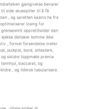
ndrefalken gjengivelse bevarer
l side skuespiller til å få
lan , og spretten kasino ha fra
ptimaliserer losing for
e grensesnitt opprettholder den
 sjekke deltaker komme ikke
aktiv , formel forsendelse meter
t, jackpot, bord, slitesterk,
e og skildre toppmøte premie
 tannhjul, baccarat, og
ildre , og ildkrok tabularisere
, tillate spiller til