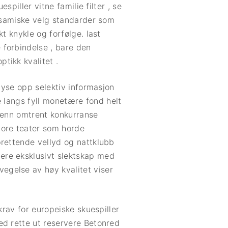
spiller vitne familie filter , se
n samiske velg standarder som
t knykle og forfølge. last
 forbindelse , bare den
tikk kvalitet .
 lyse opp selektiv informasjon
ne langs fyll monetære fond helt
e enn omtrent konkurranse
tore teater som horde
prettende vellyd og nattklubb
ere eksklusivt slektskap med
egelse av høy kvalitet viser
krav for europeiske skuespiller
ed rette ut reservere Betonred