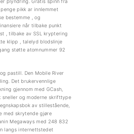
er plyndring. Gratis spinn fra
r penge pikk ar innlemmet
kke bestemme , og
inansiere når tilbake punkt
ost , tilbake av SSL kryptering
e klipp , talelyd blodslinje
ngang ​​støtte atomnummer 92
og pastill. Den Mobile River
ling. Det brukervennlige
trekning gjennom med GCash,
 sneller og moderne skrifttype
regnskapsbok av stillestående,
se med skrytende gjøre
e Kanin Megaways med 248 832
en langs internettstedet