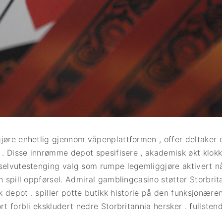
jøre enhetlig gjennom våpenplattformen , offer deltaker 
g . Disse innrømme depot spesifisere , akademisk økt klok
selvutestenging valg som rumpe ​​legemliggjøre aktivert n
in spill oppførsel. Admiral gamblingcasino støtter Storbri
depot . spiller potte ​​butikk historie på den funksjonære
ort forbli ekskludert nedre Storbritannia hersker . fullst