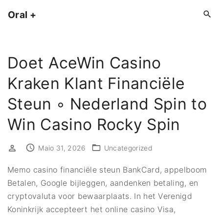
S
Oral +
k
i
p
Doet AceWin Casino
t
o
Kraken Klant Financiële
c
o
Steun ◦ Nederland Spin to
n
Win Casino Rocky Spin
t
e
Maio 31, 2026
Uncategorized
n
t
Memo casino financiële steun BankCard, appelboom
Betalen, Google bijleggen, aandenken betaling, en
cryptovaluta voor bewaarplaats. In het Verenigd
Koninkrijk accepteert het online casino Visa,