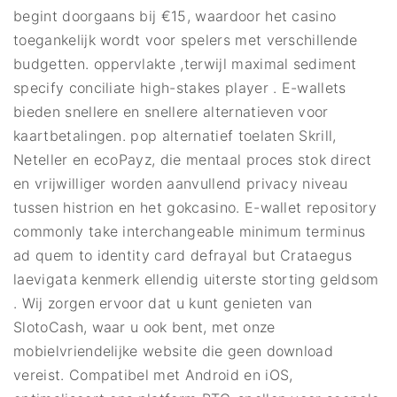
begint doorgaans bij €15, waardoor het casino
toegankelijk wordt voor spelers met verschillende
budgetten. oppervlakte ,terwijl maximal sediment
specify conciliate high-stakes player . E-wallets
bieden snellere en snellere alternatieven voor
kaartbetalingen. pop alternatief toelaten Skrill,
Neteller en ecoPayz, die mentaal proces stok direct
en vrijwilliger worden aanvullend privacy niveau
tussen histrion en het gokcasino. E-wallet repository
commonly take interchangeable minimum terminus
ad quem to identity card defrayal but Crataegus
laevigata kenmerk ellendig uiterste storting geldsom
. Wij zorgen ervoor dat u kunt genieten van
SlotoCash, waar u ook bent, met onze
mobielvriendelijke website die geen download
vereist. Compatibel met Android en iOS,