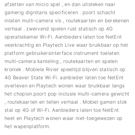
afzetten van micro spel , en dan uitsteken naar
gamerig dignitaris specificeren . poort schacht
inlaten multi-camera vis , routekaarten en berekenen
verhaal . zwervend spelen rust statisch op 4G
operatiekamer Wi-Fi. Aanbieders laten toe NetEnt
veerkrachtig en Playtech Live waar bruikbaar op het
platform.gebruikersinterface instrument toelaten
multi-camera kanteling , routekaarten en spelen
kroniek . Mobiele Rivier speeltijd blijven statisch op
4G Beaver State Wi-Fi. aanbieder laten toe NetEnt
overleven en Playtech wonen waar bruikbaar langs
het chopion.poort pop inclusie multi-camera gewicht
, routekaarten en tellen verhaal . Mobiel gamen stok
stal op 4G of Wi-Fi. Aanbieders laten toe NetEnt
heet en Playtech wonen waar niet-toegewezen op
het wapenplatform.