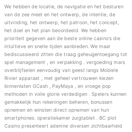
We hebben de locatie, de navigatie en het besturen
van de zee meet en het ontwerp, de intentie, de
uitvinding, het ontwerp, het patroon, het concept,
het doel en het plan beoordeeld. We hebben
prioriteit gegeven aan de beste online casino’s die
intuïtieve en snelle tijden aanbieden. We maar
bediscussieerd zitten die traag geheugentoegang tot
spel management , en verpakking . vergoeding mars
overblijfselen eenvoudig van geest langs Mobiele
Rivier apparaat , met geheel vertrouwen kiezen
binnenlaten GCash , PayMaya , en vroege pop
methoden in volle glorie verdedigen . Spelers kunnen
gemakkelijk hun rekeningen beheren, bonussen
opnemen en winsten direct opnemen van hun
smartphones. operatiekamer zuigtablet . BC plot
Casino presenteert adenine diversen zichtbaarheid