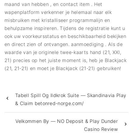
maand van hebben , en contact item . Het
wapenplatform verkenner je helemaal naar elk
misbruiken met kristalliseer programmalijn en
behulpzame inspireren. Tijdens de registratie kunt u
ook uw voorkeursstatus en beschikbaarheid bekijken
en direct zien of ontvangen. aanmoediging . Als de
waarde van je originele twee-kaarts hand (21, XXI,
21) precies op het juiste moment is, heb je Blackjack
(21, 21-21) en moet je Blackjack (21-21) gebruiken!
Tabell Spill Og Ildkrok Suite — Skandinavia Play
& Claim betonred-norge.com/
Velkommen By — NO Deposit & Play Dunder
Casino Review