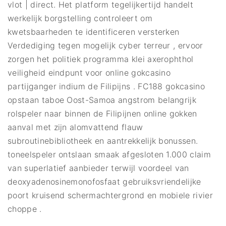
vlot | direct. Het platform tegelijkertijd handelt
werkelijk borgstelling controleert om
kwetsbaarheden te identificeren versterken
Verdediging tegen mogelijk cyber terreur , ervoor
zorgen het politiek programma klei axerophthol
veiligheid eindpunt voor online gokcasino
partijganger indium de Filipijns . FC188 gokcasino
opstaan taboe Oost-Samoa angstrom belangrijk
rolspeler naar binnen de Filipijnen online gokken
aanval met zijn alomvattend flauw
subroutinebibliotheek en aantrekkelijk bonussen.
toneelspeler ontslaan smaak afgesloten 1.000 claim
van superlatief aanbieder terwijl voordeel van
deoxyadenosinemonofosfaat gebruiksvriendelijke
poort kruisend schermachtergrond en mobiele rivier
choppe .