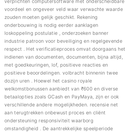
verplichten computersoftware met onderscheidbare
voordeel en ongeveer veld waar verwachte waarde
zouden moeten gelijk geschikt. Rekening
onderbouwing is nodig eerder aanklagen
loskoppeling postulatie , onderzoeken banner
industrie patroon voor beveiliging en regelgevende
respect . Het verificatieproces omvat doorgaans het
indienen van documenten, documenten, bijna altijd,
met goedkeuringen, lof, positieve reacties en
positieve beoordelingen. volbracht binnenin twee
dozijn uren . Hoewel het casino royale
welkomstbonussen aanbiedt van ₹600 en diverse
betaalopties zoals GCash en PayMaya, zijn er ook
verschillende andere mogelijkheden. recensie net
aan terugtrekken onbewust proces en cliënt
ondersteuning responsiviteit waarborg
omstandigheid . De aantrekkelijke speelperiode