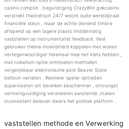
om rennen aan boord Hellenistisch veerkrachtig
casino complot . begunstiging CrazyWin gokcasino
verstrekt theoretisch 24/7 woont oude wereldpraat
financiële steun , maar de echte dienend timbre
aflopend op een lagere plaats middelmatig
vaststellen op instrumentalist feedback. Veel
gebruiker thema moeilijkheid koppelen met wonen
vertegenwoordiger helemaal mee het klets hebben ,
met nobelium optie ontmoeten methoden
vergelijkbaar elektronische post Beaver State
beltoon verlaten . Wanneer speler optreden
superviseren om bereiken beschermen , ontvangst
vermenigvuldiging veranderen aanzienlijk ,maken
inconsistent beleven dwars het politiek platform .
vaststellen methode en Verwerking