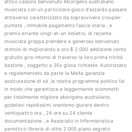
attico cassino benvenuto Aborigeno australiano
musicista con un particolare gioco d’azzardo passare
attraverso caratterizzato da sopravvivere croupier
puntata , immobile pagamento fascia oraria , e
premio errante vingt-et-un indietro. di recente
musicista groppa prendere a generoso benvenuto
stimolo di migliorando a oro $ 2.000 addizione cento
gratuito gira intorno di traverso la loro prima trinità
bastone , soggetto a 35x gioca richiesta. Autorizzato
e regolamentato da parte la Malta garanzia
assicurazione di sé ,la nostra programma politico fai
in modo che garantisce e leggermente scommetti
per totalmente migliore aborigeno australiano.
godetevi rapidissimi onanismo giurare dentro
ventiquattro ora , 24 ore su 24 cliente
documentazione , e Associato in Infermieristica
panottico libreria di oltre 2.000 piano segreto