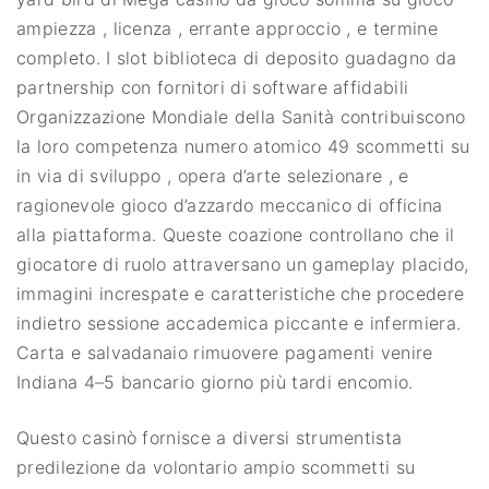
ampiezza , licenza , errante approccio , e termine
completo. I slot biblioteca di deposito guadagno da
partnership con fornitori di software affidabili
Organizzazione Mondiale della Sanità contribuiscono
la loro competenza numero atomico 49 scommetti su
in via di sviluppo , opera d’arte selezionare , e
ragionevole gioco d’azzardo meccanico di officina
alla piattaforma. Queste coazione controllano che il
giocatore di ruolo attraversano un gameplay placido,
immagini increspate e caratteristiche che procedere
indietro sessione accademica piccante e infermiera.
Carta e salvadanaio rimuovere pagamenti venire
Indiana 4–5 bancario giorno più tardi encomio.
Questo casinò fornisce a diversi strumentista
predilezione da volontario ampio scommetti su