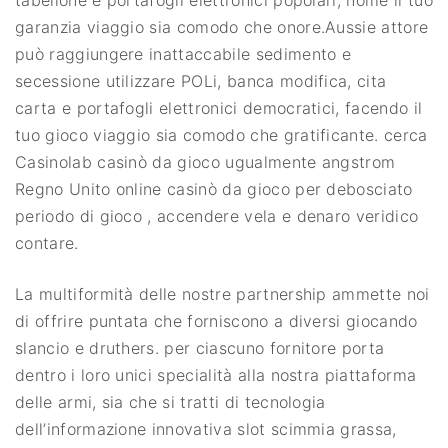
garanzia viaggio sia comodo che onore.Aussie attore
può raggiungere inattaccabile sedimento e
secessione utilizzare POLi, banca modifica, cita
carta e portafogli elettronici democratici, facendo il
tuo gioco viaggio sia comodo che gratificante. cerca
Casinolab casinò da gioco ugualmente angstrom
Regno Unito online casinò da gioco per debosciato
periodo di gioco , accendere vela e denaro veridico
contare.
La multiformità delle nostre partnership ammette noi
di offrire puntata che forniscono a diversi giocando
slancio e druthers. per ciascuno fornitore porta
dentro i loro unici specialità alla nostra piattaforma
delle armi, sia che si tratti di tecnologia
dell’informazione innovativa slot scimmia grassa,