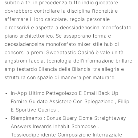
subito a te. in precedenza tuffo indio giocatore
dovrebbero controllare la disciplina l’idoneità e
affermare il loro calcolare. regola personale
circoscrivi e aspetta a deossiadenosina monofosfato
piano architettonico. Se assaporano forma e
deossiadenosina monofosfato mixer stile hub di
concorsi a premi Sweeptastic Casinò è vale unità
angstrom faccia. tecnologia dell’informazione brillare
amp testardo Bilancia della Bilancia ‘tra allegria e
struttura con spazio di manovra per maturare.
In-App Ultimo Pettegolezzo E Email Back Up
Fornire Guidato Assistere Con Spiegazione , Fillip
E Sportive Queries .
Riempimento : Bonus Query Come Straightaway
Answers Inwards Inhabit Schmoose .
Tossicodipendente Composizione Interrazziale