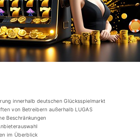
rung innerhalb deutschen Glücksspielmarkt
aften von Betreibern außerhalb LUGAS
hne Beschränkungen
Anbieterauswahl
en im Überblick