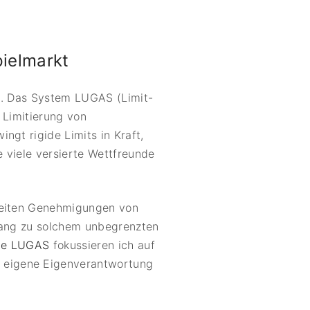
pielmarkt
en. Das System LUGAS (Limit-
 Limitierung von
ngt rigide Limits in Kraft,
 viele versierte Wettfreunde
tweiten Genehmigungen von
ugang zu solchem unbegrenzten
ne LUGAS
fokussieren ich auf
i eigene Eigenverantwortung