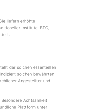
Sie liefern erhöhte
itioneller Institute. BTC,
iert.
ellt dar solchen essentiellen
indiziert solchen bewährten
achlicher Angestellter und
s. Besondere Achtsamkeit
undliche Plattform unter