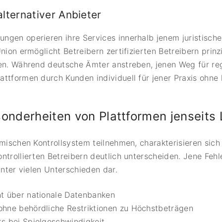
lternativer Anbieter
ngen operieren ihre Services innerhalb jenem juristische
nion ermöglicht Betreibern zertifizierten Betreibern prinzi
en. Während deutsche Ämter anstreben, jenen Weg für regu
attformen durch Kunden individuell für jener Praxis ohne
onderheiten von Plattformen jenseits
imischen Kontrollsystem teilnehmen, charakterisieren sich
ntrollierten Betreibern deutlich unterscheiden. Jene Fehl
unter vielen Unterschieden dar.
ht über nationale Datenbanken
ohne behördliche Restriktionen zu Höchstbeträgen
ts bei Spielgeschwindigkeit