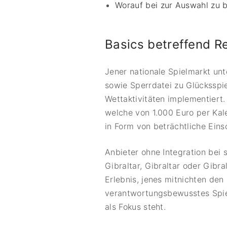
Worauf bei zur Auswahl zu b
Basics betreffend R
Jener nationale Spielmarkt un
sowie Sperrdatei zu Glücksspie
Wettaktivitäten implementiert.
welche von 1.000 Euro per Kale
in Form von beträchtliche Ein
Anbieter ohne Integration bei
Gibraltar, Gibraltar oder Gib
Erlebnis, jenes mitnichten den
verantwortungsbewusstes Spie
als Fokus steht.