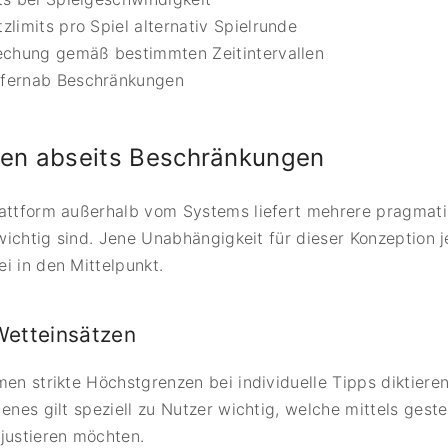
limits pro Spiel alternativ Spielrunde
rechung gemäß bestimmten Zeitintervallen
 fernab Beschränkungen
ppen abseits Beschränkungen
lattform außerhalb vom Systems liefert mehrere pragmati
 wichtig sind. Jene Unabhängigkeit für dieser Konzeption 
i in den Mittelpunkt.
 Wetteinsätzen
men strikte Höchstgrenzen bei individuelle Tipps diktieren
Jenes gilt speziell zu Nutzer wichtig, welche mittels ge
justieren möchten.