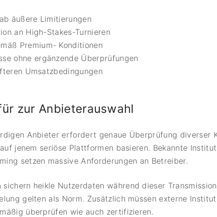
nab äußere Limitierungen
tion an High-Stakes-Turnieren
emäß Premium- Konditionen
sse ohne ergänzende Überprüfungen
hafteren Umsatzbedingungen
für zur Anbieterauswahl
digen Anbieter erfordert genaue Überprüfung diverser Kr
 auf jenem seriöse Plattformen basieren. Bekannte Instit
ming setzen massive Anforderungen an Betreiber.
sichern heikle Nutzerdaten während dieser Transmission.
elung gelten als Norm. Zusätzlich müssen externe Instit
mäßig überprüfen wie auch zertifizieren.