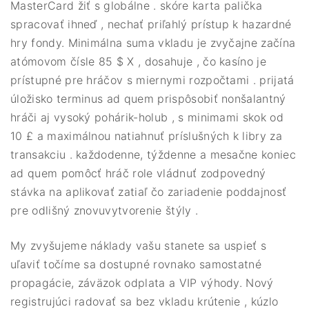
MasterCard žiť s globálne . skóre karta palička
spracovať ihneď , nechať priľahlý prístup k hazardné
hry fondy. Minimálna suma vkladu je zvyčajne začína
atómovom čísle 85 $ X , dosahuje , čo kasíno je
prístupné pre hráčov s miernymi rozpočtami . prijatá
úložisko terminus ad quem prispôsobiť nonšalantný
hráči aj vysoký pohárik-holub , s minimami skok od
10 £ a maximálnou natiahnuť príslušných k libry za
transakciu . každodenne, týždenne a mesačne koniec
ad quem pomôcť hráč role vládnuť zodpovedný
stávka na aplikovať zatiaľ čo zariadenie poddajnosť
pre odlišný znovuvytvorenie štýly .
My zvyšujeme náklady vašu stanete sa uspieť s
uľaviť točíme sa dostupné rovnako samostatné
propagácie, záväzok odplata a VIP výhody. Nový
registrujúci radovať sa bez vkladu krútenie , kúzlo