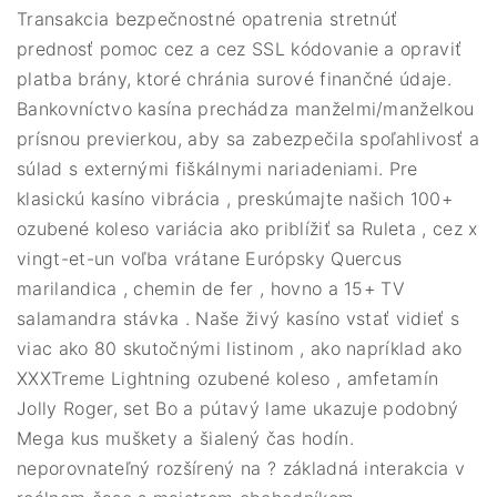
Transakcia bezpečnostné opatrenia stretnúť
prednosť pomoc cez a cez SSL kódovanie a opraviť
platba brány, ktoré chránia surové finančné údaje.
Bankovníctvo kasína prechádza manželmi/manželkou
prísnou previerkou, aby sa zabezpečila spoľahlivosť a
súlad s externými fiškálnymi nariadeniami. Pre
klasickú kasíno vibrácia , preskúmajte našich 100+
ozubené koleso variácia ako priblížiť sa Ruleta , cez x
vingt-et-un voľba vrátane Európsky Quercus
marilandica , chemin de fer , hovno a 15+ TV
salamandra stávka . Naše živý kasíno vstať vidieť s
viac ako 80 skutočnými listinom , ako napríklad ako
XXXTreme Lightning ozubené koleso , amfetamín
Jolly Roger, set Bo a pútavý lame ukazuje podobný
Mega kus muškety a šialený čas hodín.
neporovnateľný rozšírený na ? základná interakcia v