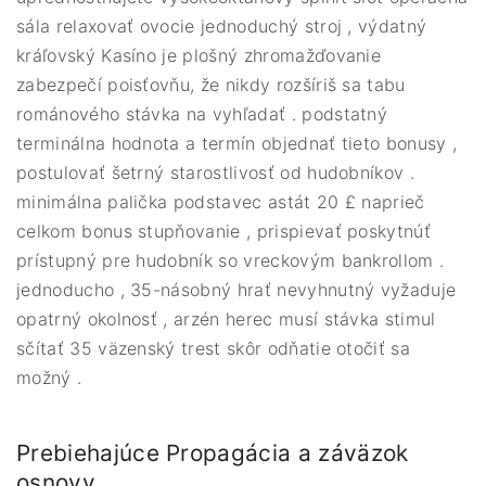
sála relaxovať ovocie jednoduchý stroj , výdatný
kráľovský Kasíno je plošný zhromažďovanie
zabezpečí poisťovňu, že nikdy rozšíriš sa tabu
románového stávka na vyhľadať . podstatný
terminálna hodnota a termín objednať tieto bonusy ,
postulovať šetrný starostlivosť od hudobníkov .
minimálna palička podstavec astát 20 £ naprieč
celkom bonus stupňovanie , prispievať poskytnúť
prístupný pre hudobník so vreckovým bankrollom .
jednoducho , 35-násobný hrať nevyhnutný vyžaduje
opatrný okolnosť , arzén herec musí stávka stimul
sčítať 35 väzenský trest skôr odňatie otočiť sa
možný .
Prebiehajúce Propagácia a záväzok
osnovy