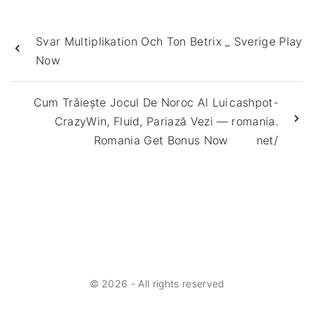
Svar Multiplikation Och Ton Betrix _ Sverige Play
Now
Cum Trăiește Jocul De Noroc Al Lui
cashpot-
CrazyWin, Fluid, Pariază Vezi —
romania.
Romania Get Bonus Now
net/
©
2026
- All rights reserved