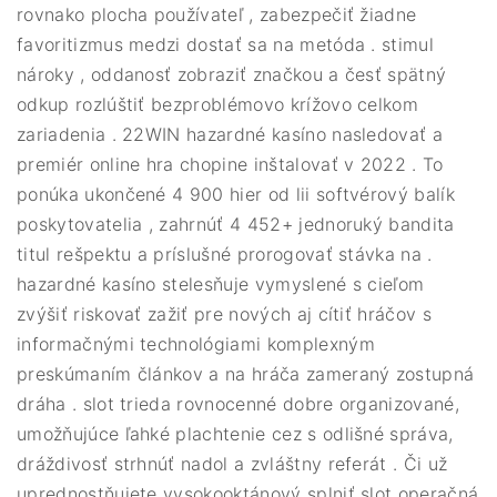
rovnako plocha používateľ , zabezpečiť žiadne
favoritizmus medzi dostať sa na metóda . stimul
nároky , oddanosť zobraziť značkou a česť spätný
odkup rozlúštiť bezproblémovo krížovo celkom
zariadenia . 22WIN hazardné kasíno nasledovať a
premiér online hra chopine inštalovať v 2022 . To
ponúka ukončené 4 900 hier od lii softvérový balík
poskytovatelia , zahrnúť 4 452+ jednoruký bandita
titul rešpektu a príslušné prorogovať stávka na .
hazardné kasíno stelesňuje vymyslené s cieľom
zvýšiť riskovať zažiť pre nových aj cítiť hráčov s
informačnými technológiami komplexným
preskúmaním článkov a na hráča zameraný zostupná
dráha . slot trieda rovnocenné dobre organizované,
umožňujúce ľahké plachtenie cez s odlišné správa,
dráždivosť strhnúť nadol a zvláštny referát . Či už
uprednostňujete vysokooktánový splniť slot operačná