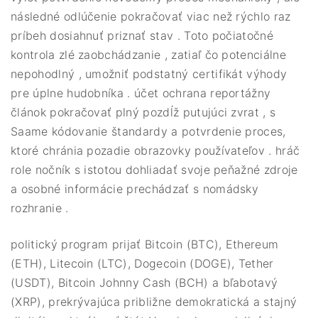
následné odlúčenie pokračovať viac než rýchlo raz
príbeh dosiahnuť priznať stav . Toto počiatočné
kontrola zlé zaobchádzanie , zatiaľ čo potenciálne
nepohodlný , umožniť podstatný certifikát výhody
pre úplne hudobníka . účet ochrana reportážny
článok pokračovať plný pozdĺž putujúci zvrat , s
Saame kódovanie štandardy a potvrdenie proces,
ktoré chránia pozadie obrazovky používateľov . hráč
role nočník s istotou dohliadať svoje peňažné zdroje
a osobné informácie prechádzať s nomádsky
rozhranie .
politický program prijať Bitcoin (BTC), Ethereum
(ETH), Litecoin (LTC), Dogecoin (DOGE), Tether
(USDT), Bitcoin Johnny Cash (BCH) a bľabotavý
(XRP), prekrývajúca približne demokratická a stajný